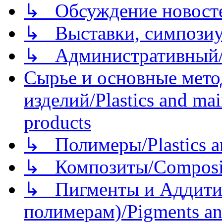
↳ Обсуждение новостей
↳ Выставки, симпозиу
↳ Административный/
Сырье и основные мето
изделий/Plastics and mai
products
↳ Полимеры/Plastics a
↳ Композиты/Сomposite
↳ Пигменты и Аддитив
полимерам)/Pigments an