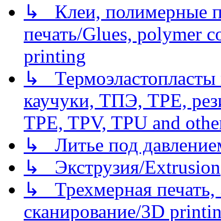
↳ Клеи, полимерные по
печать/Glues, polymer co
printing
↳ Термоэластопласты и
каучуки, ТПЭ, TPE, рез
TPE, TPV, TPU and other
↳ Литье под давлением/
↳ Экструзия/Extrusion
↳ Трехмерная печать,
сканирование/3D printin