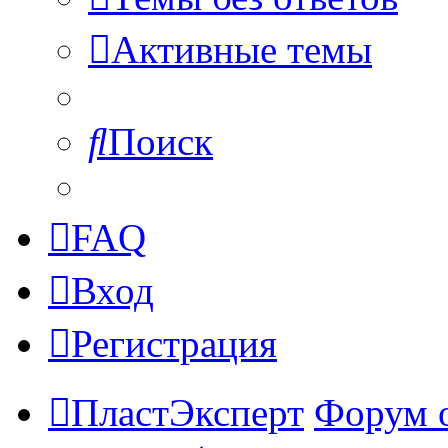
Активные темы
Поиск
FAQ
Вход
Регистрация
ПластЭксперт
Форум 