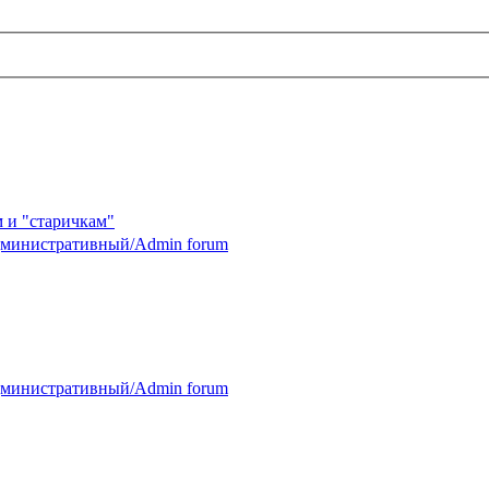
 и "старичкам"
министративный/Admin forum
министративный/Admin forum