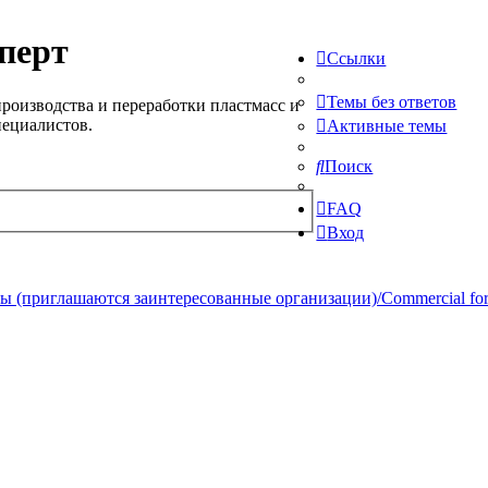
перт
Ссылки
Темы без ответов
роизводства и переработки пластмасс и
пециалистов.
Активные темы
Поиск
FAQ
Вход
 (приглашаются заинтересованные организации)/Commercial forum