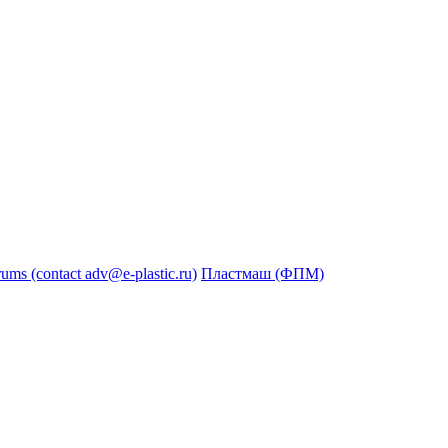
s (contact adv@e-plastic.ru)
Пластмаш (ФПМ)