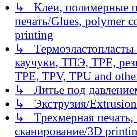
↳ Клеи, полимерные по
печать/Glues, polymer co
printing
↳ Термоэластопласты и
каучуки, ТПЭ, TPE, рез
TPE, TPV, TPU and other
↳ Литье под давлением/
↳ Экструзия/Extrusion
↳ Трехмерная печать,
сканирование/3D printin