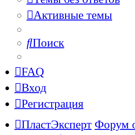
Активные темы
Поиск
FAQ
Вход
Регистрация
ПластЭксперт
Форум 