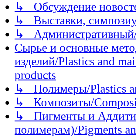
↳ Обсуждение новостей
↳ Выставки, симпозиу
↳ Административный/
Сырье и основные мето
изделий/Plastics and mai
products
↳ Полимеры/Plastics a
↳ Композиты/Сomposite
↳ Пигменты и Аддитив
полимерам)/Pigments an