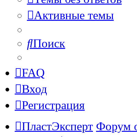
Активные темы
Поиск
FAQ
Вход
Регистрация
ПластЭксперт
Форум 