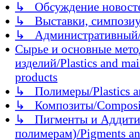
↳ Обсуждение новостей
↳ Выставки, симпозиу
↳ Административный/
Сырье и основные мето
изделий/Plastics and mai
products
↳ Полимеры/Plastics a
↳ Композиты/Сomposite
↳ Пигменты и Аддитив
полимерам)/Pigments an