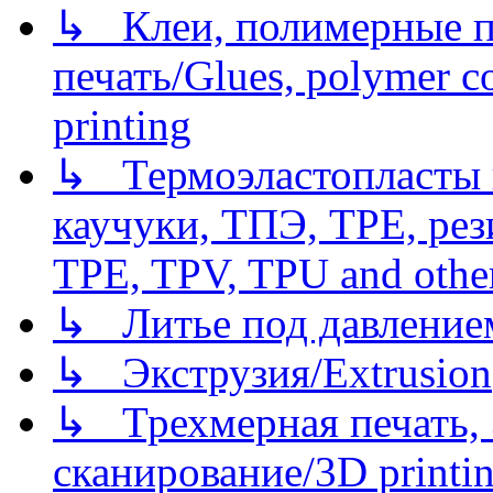
↳ Клеи, полимерные по
печать/Glues, polymer co
printing
↳ Термоэластопласты и
каучуки, ТПЭ, TPE, рез
TPE, TPV, TPU and other
↳ Литье под давлением/
↳ Экструзия/Extrusion
↳ Трехмерная печать,
сканирование/3D printin