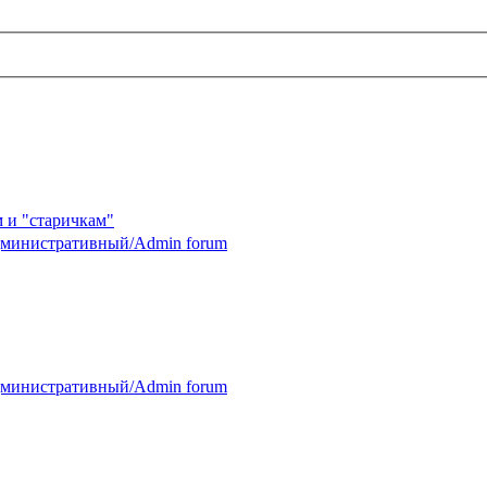
 и "старичкам"
министративный/Admin forum
министративный/Admin forum