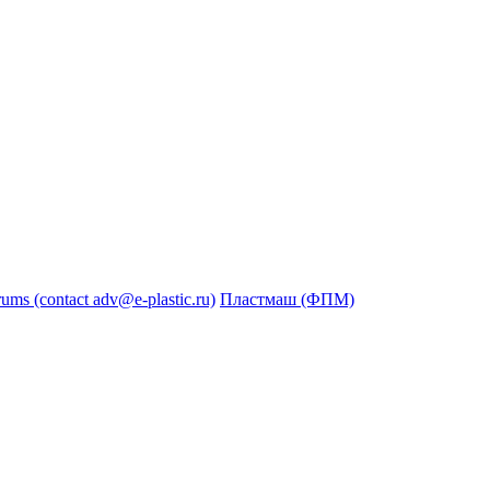
s (contact adv@e-plastic.ru)
Пластмаш (ФПМ)