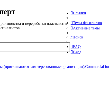
перт
Ссылки
Темы без ответов
роизводства и переработки пластмасс и
пециалистов.
Активные темы
Поиск
FAQ
Вход
 (приглашаются заинтересованные организации)/Commercial forum