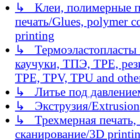
↳ Клеи, полимерные по
печать/Glues, polymer co
printing
↳ Термоэластопласты и
каучуки, ТПЭ, TPE, рез
TPE, TPV, TPU and other
↳ Литье под давлением/
↳ Экструзия/Extrusion
↳ Трехмерная печать,
сканирование/3D printin