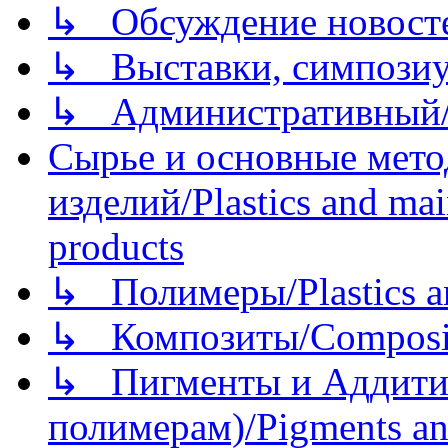
↳ Обсуждение новостей
↳ Выставки, симпозиу
↳ Административный/
Сырье и основные мето
изделий/Plastics and mai
products
↳ Полимеры/Plastics a
↳ Композиты/Сomposite
↳ Пигменты и Аддитив
полимерам)/Pigments an