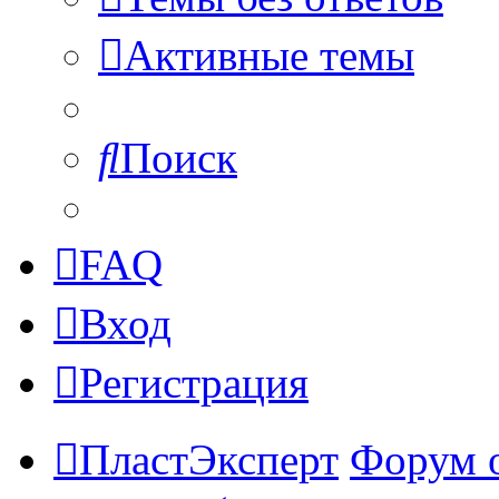
Активные темы
Поиск
FAQ
Вход
Регистрация
ПластЭксперт
Форум 