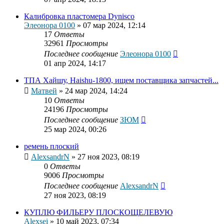
Калибровка пластомера Dynisco
Элеонора 0100
»
07 мар 2024, 12:14
17
Ответы
32961
Просмотры
Последнее сообщение
Элеонора 0100
01 апр 2024, 14:17
ТПА Хайшу, Haishu-1800, ищем поставщика запчастей...
Матвей
»
24 мар 2024, 14:24
10
Ответы
24196
Просмотры
Последнее сообщение
ЗЮМ
25 мар 2024, 00:26
ремень плоский
AlexsandrN
»
27 ноя 2023, 08:19
0
Ответы
9006
Просмотры
Последнее сообщение
AlexsandrN
27 ноя 2023, 08:19
КУПЛЮ ФИЛЬЕРУ ПЛОСКОЩЕЛЕВУЮ
Alexsei
»
10 май 2023, 07:34