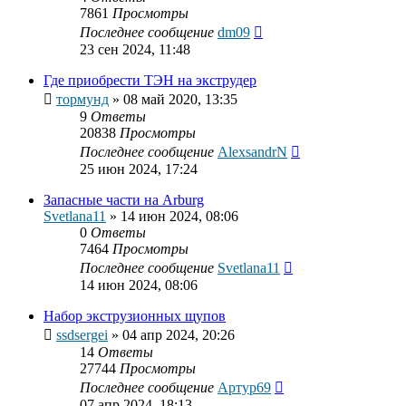
7861
Просмотры
Последнее сообщение
dm09
23 сен 2024, 11:48
Где приобрести ТЭН на экструдер
тормунд
»
08 май 2020, 13:35
9
Ответы
20838
Просмотры
Последнее сообщение
AlexsandrN
25 июн 2024, 17:24
Запасные части на Arburg
Svetlana11
»
14 июн 2024, 08:06
0
Ответы
7464
Просмотры
Последнее сообщение
Svetlana11
14 июн 2024, 08:06
Набор экструзионных щупов
ssdsergei
»
04 апр 2024, 20:26
14
Ответы
27744
Просмотры
Последнее сообщение
Артур69
07 апр 2024, 18:13