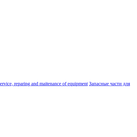
ice, reparing and maitenance of equipment
Запасные части для