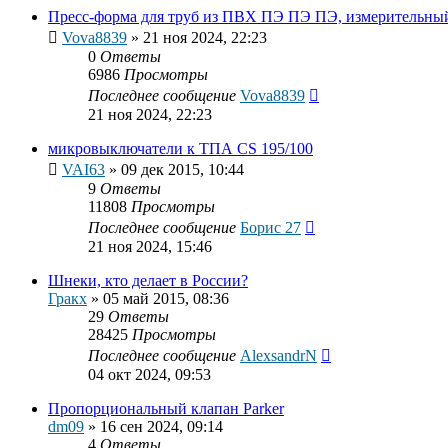
Пресс-форма для труб из ПВХ ПЭ ПЭ ПЭ, измерительный
Vova8839
»
21 ноя 2024, 22:23
0
Ответы
6986
Просмотры
Последнее сообщение
Vova8839
21 ноя 2024, 22:23
микровыключатели к ТПА CS 195/100
VAI63
»
09 дек 2015, 10:44
9
Ответы
11808
Просмотры
Последнее сообщение
Борис 27
21 ноя 2024, 15:46
Шнеки, кто делает в России?
Гракх
»
05 май 2015, 08:36
29
Ответы
28425
Просмотры
Последнее сообщение
AlexsandrN
04 окт 2024, 09:53
Пропорциональный клапан Parker
dm09
»
16 сен 2024, 09:14
4
Ответы