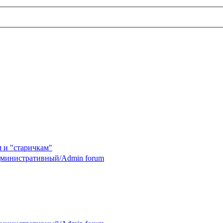
 и "старичкам"
министративный/Admin forum