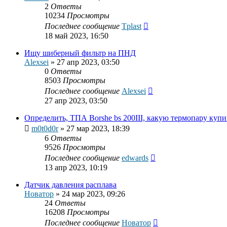
2
Ответы
10234
Просмотры
Последнее сообщение
Tplast
18 май 2023, 16:50
Ищу шиберный фильтр на ПНД
Alexsei
»
27 апр 2023, 03:50
0
Ответы
8503
Просмотры
Последнее сообщение
Alexsei
27 апр 2023, 03:50
Определить, ТПА Borshe bs 200III, какую термопару купи
m0t0d0r
»
27 мар 2023, 18:39
6
Ответы
9526
Просмотры
Последнее сообщение
edwards
13 апр 2023, 10:19
Датчик давления расплава
Новатор
»
24 мар 2023, 09:26
24
Ответы
16208
Просмотры
Последнее сообщение
Новатор