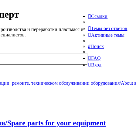
перт
Ссылки
Темы без ответов
роизводства и переработки пластмасс и
пециалистов.
Активные темы
Поиск
FAQ
Вход
ции, ремонте, техническом обслуживании оборудования/About serv
/Spare parts for your equipment