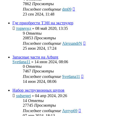
7862
Просмотры
Последнее сообщение
dm09
23 сен 2024, 11:48
Где приобрести ТЭН на экструдер
тормунд
»
08 май 2020, 13:35
9
Ответы
20853
Просмотры
Последнее сообщение
AlexsandrN
25 июн 2024, 17:24
Запасные части на Arburg
Svetlana11
»
14 июн 2024, 08:06
0
Ответы
7467
Просмотры
Последнее сообщение
Svetlana11
14 июн 2024, 08:06
Набор экструзионных щупов
ssdsergei
»
04 апр 2024, 20:26
14
Ответы
27745
Просмотры
Последнее сообщение
Артур69
07 апр 2024, 18:13