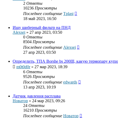
2
Ответы
10236
Просмотры
Последнее сообщение
Tplast
18 май 2023, 16:50
Ищу шиберный фильтр на ПНД
Alexsei
»
27 апр 2023, 03:50
0
Ответы
8504
Просмотры
Последнее сообщение
Alexsei
27 апр 2023, 03:50
Определить, ТПА Borshe bs 200III, какую термопару купи
m0t0d0r
»
27 мар 2023, 18:39
6
Ответы
9526
Просмотры
Последнее сообщение
edwards
13 апр 2023, 10:19
Датчик давления расплава
Новатор
»
24 мар 2023, 09:26
24
Ответы
16210
Просмотры
Последнее сообщение
Новатор