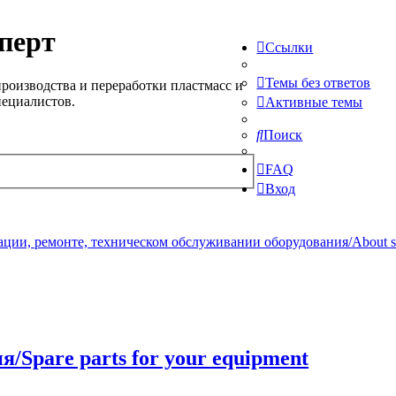
перт
Ссылки
Темы без ответов
роизводства и переработки пластмасс и
пециалистов.
Активные темы
Поиск
FAQ
Вход
ции, ремонте, техническом обслуживании оборудования/About serv
/Spare parts for your equipment