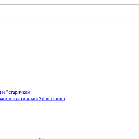
 и "старичкам"
министративный/Admin forum