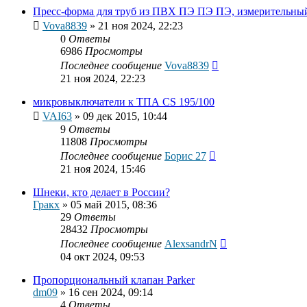
Пресс-форма для труб из ПВХ ПЭ ПЭ ПЭ, измерительный
Vova8839
»
21 ноя 2024, 22:23
0
Ответы
6986
Просмотры
Последнее сообщение
Vova8839
21 ноя 2024, 22:23
микровыключатели к ТПА CS 195/100
VAI63
»
09 дек 2015, 10:44
9
Ответы
11808
Просмотры
Последнее сообщение
Борис 27
21 ноя 2024, 15:46
Шнеки, кто делает в России?
Гракх
»
05 май 2015, 08:36
29
Ответы
28432
Просмотры
Последнее сообщение
AlexsandrN
04 окт 2024, 09:53
Пропорциональный клапан Parker
dm09
»
16 сен 2024, 09:14
4
Ответы