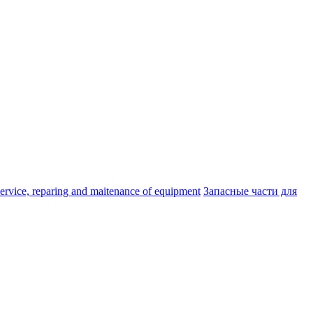
ice, reparing and maitenance of equipment
Запасные части для