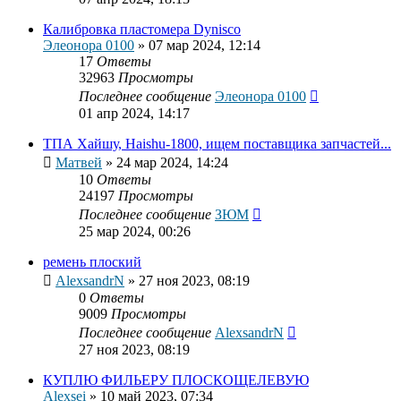
Калибровка пластомера Dynisco
Элеонора 0100
»
07 мар 2024, 12:14
17
Ответы
32963
Просмотры
Последнее сообщение
Элеонора 0100
01 апр 2024, 14:17
ТПА Хайшу, Haishu-1800, ищем поставщика запчастей...
Матвей
»
24 мар 2024, 14:24
10
Ответы
24197
Просмотры
Последнее сообщение
ЗЮМ
25 мар 2024, 00:26
ремень плоский
AlexsandrN
»
27 ноя 2023, 08:19
0
Ответы
9009
Просмотры
Последнее сообщение
AlexsandrN
27 ноя 2023, 08:19
КУПЛЮ ФИЛЬЕРУ ПЛОСКОЩЕЛЕВУЮ
Alexsei
»
10 май 2023, 07:34