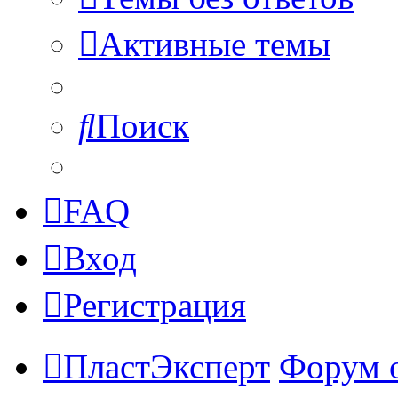
Активные темы
Поиск
FAQ
Вход
Регистрация
ПластЭксперт
Форум 