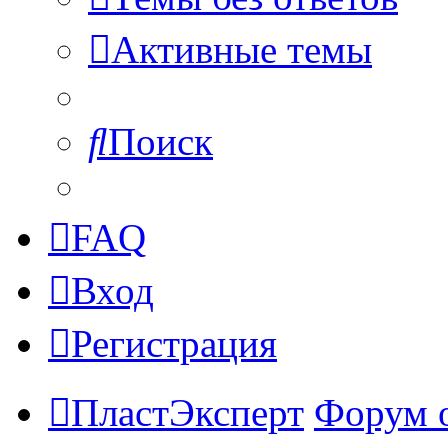
Активные темы
Поиск
FAQ
Вход
Регистрация
ПластЭксперт
Форум 