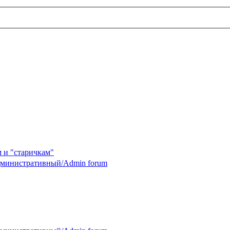
 и "старичкам"
министративный/Admin forum