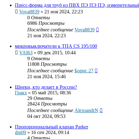
Пресс-форма для труб из ПВХ ПЭ ПЭ ПЭ, измерительный
Vova8839
»
21 ноя 2024, 22:23
0
Ответы
6986
Просмотры
Последнее сообщение
Vova8839
21 ноя 2024, 22:23
микровыключатели к ТПА CS 195/100
VAI63
»
09 дек 2015, 10:44
9
Ответы
11808
Просмотры
Последнее сообщение
Борис 27
21 ноя 2024, 15:46
Шнеки, кто делает в России?
Гракх
»
05 май 2015, 08:36
29
Ответы
28424
Просмотры
Последнее сообщение
AlexsandrN
04 окт 2024, 09:53
Пропорциональный клапан Parker
dm09
»
16 сен 2024, 09:14
4
Ответы