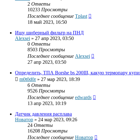
2
Ответы
10233
Просмотры
Последнее сообщение
Tplast
18 май 2023, 16:50
Ищу шиберный фильтр на ПНД
Alexsei
»
27 апр 2023, 03:50
0
Ответы
8503
Просмотры
Последнее сообщение
Alexsei
27 апр 2023, 03:50
Определить, ТПА Borshe bs 200III, какую термопару купи
m0t0d0r
»
27 мар 2023, 18:39
6
Ответы
9526
Просмотры
Последнее сообщение
edwards
13 апр 2023, 10:19
Датчик давления расплава
Новатор
»
24 мар 2023, 09:26
24
Ответы
16208
Просмотры
Последнее сообщение
Новатор