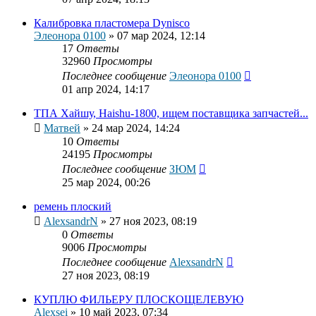
Калибровка пластомера Dynisco
Элеонора 0100
»
07 мар 2024, 12:14
17
Ответы
32960
Просмотры
Последнее сообщение
Элеонора 0100
01 апр 2024, 14:17
ТПА Хайшу, Haishu-1800, ищем поставщика запчастей...
Матвей
»
24 мар 2024, 14:24
10
Ответы
24195
Просмотры
Последнее сообщение
ЗЮМ
25 мар 2024, 00:26
ремень плоский
AlexsandrN
»
27 ноя 2023, 08:19
0
Ответы
9006
Просмотры
Последнее сообщение
AlexsandrN
27 ноя 2023, 08:19
КУПЛЮ ФИЛЬЕРУ ПЛОСКОЩЕЛЕВУЮ
Alexsei
»
10 май 2023, 07:34