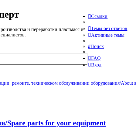
перт
Ссылки
Темы без ответов
роизводства и переработки пластмасс и
пециалистов.
Активные темы
Поиск
FAQ
Вход
ции, ремонте, техническом обслуживании оборудования/About serv
/Spare parts for your equipment