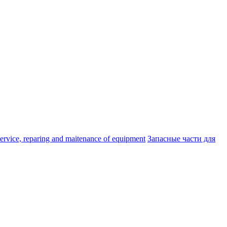
ice, reparing and maitenance of equipment
Запасные части для