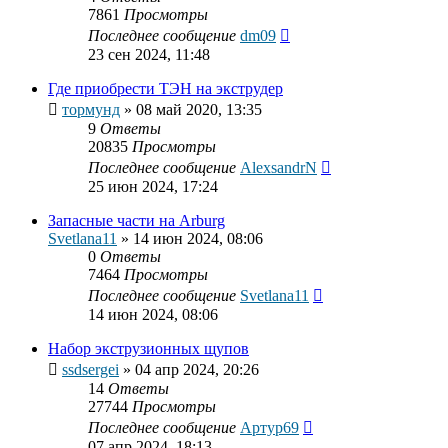
7861
Просмотры
Последнее сообщение
dm09
23 сен 2024, 11:48
Где приобрести ТЭН на экструдер
тормунд
»
08 май 2020, 13:35
9
Ответы
20835
Просмотры
Последнее сообщение
AlexsandrN
25 июн 2024, 17:24
Запасные части на Arburg
Svetlana11
»
14 июн 2024, 08:06
0
Ответы
7464
Просмотры
Последнее сообщение
Svetlana11
14 июн 2024, 08:06
Набор экструзионных щупов
ssdsergei
»
04 апр 2024, 20:26
14
Ответы
27744
Просмотры
Последнее сообщение
Артур69
07 апр 2024, 18:13