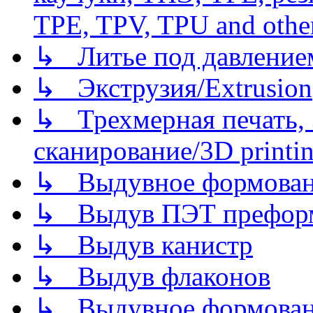
TPE, TPV, TPU and other
↳ Литье под давлением/
↳ Экструзия/Extrusion
↳ Трехмерная печать,
сканирование/3D printin
↳ Выдувное формован
↳ Выдув ПЭТ префор
↳ Выдув канистр
↳ Выдув флаконов
↳ Выдувное формован