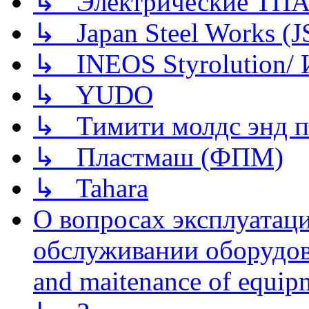
↳ Электрические ТПА
↳ Japan Steel Works (
↳ INEOS Styrolution
↳ YUDO
↳ Тимити молдс энд п
↳ Пластмаш (ФПМ)
↳ Tahara
О вопросах эксплуатаци
обслуживании оборудова
and maitenance of equip