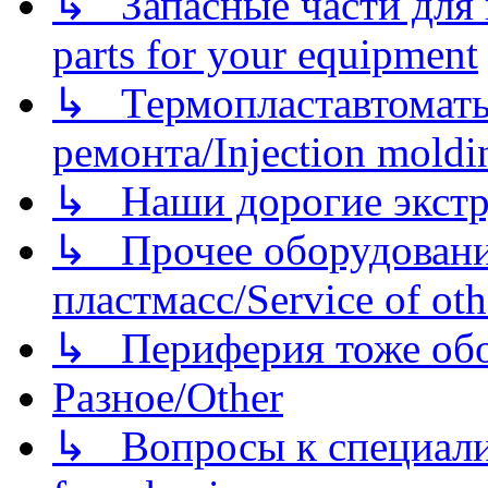
↳ Запасные части для 
parts for your equipment
↳ Термопластавтоматы 
ремонта/Injection moldin
↳ Наши дорогие экстру
↳ Прочее оборудовани
пластмасс/Service of oth
↳ Периферия тоже обору
Разное/Other
↳ Вопросы к специали