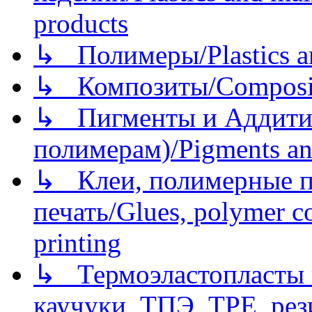
products
↳ Полимеры/Plastics a
↳ Композиты/Сomposite
↳ Пигменты и Аддитив
полимерам)/Pigments an
↳ Клеи, полимерные по
печать/Glues, polymer co
printing
↳ Термоэластопласты и
каучуки, ТПЭ, TPE, рез