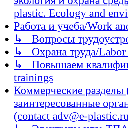
экология и охрана среды/
plastic. Ecology and env
Работа и учеба/Work an
↳ Вопросы трудоустрой
↳ Охрана труда/Labor p
↳ Повышаем квалификац
trainings
Коммерческие разделы 
заинтересованные орга
(contact adv@e-plastic.r