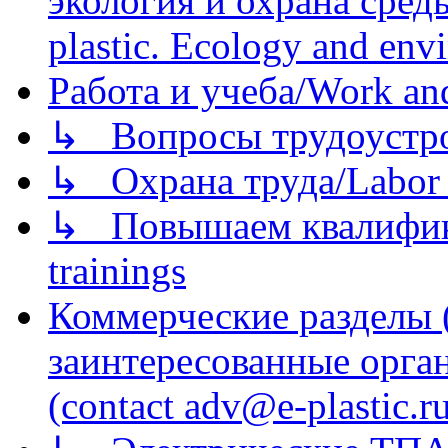
экология и охрана среды/
plastic. Ecology and env
Работа и учеба/Work an
↳ Вопросы трудоустрой
↳ Охрана труда/Labor p
↳ Повышаем квалификац
trainings
Коммерческие разделы 
заинтересованные орга
(contact adv@e-plastic.r