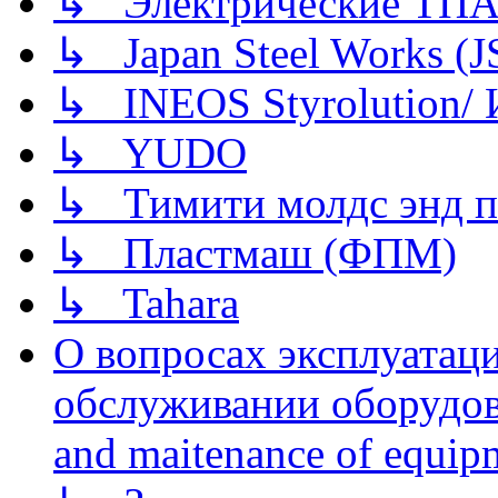
↳ Электрические ТПА
↳ Japan Steel Works (
↳ INEOS Styrolution
↳ YUDO
↳ Тимити молдс энд п
↳ Пластмаш (ФПМ)
↳ Tahara
О вопросах эксплуатаци
обслуживании оборудова
and maitenance of equip