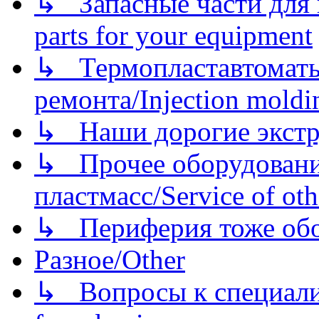
↳ Запасные части для 
parts for your equipment
↳ Термопластавтоматы 
ремонта/Injection moldin
↳ Наши дорогие экстру
↳ Прочее оборудовани
пластмасс/Service of oth
↳ Периферия тоже обору
Разное/Other
↳ Вопросы к специали