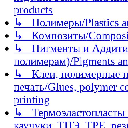
products
↳ Полимеры/Plastics a
↳ Композиты/Сomposite
↳ Пигменты и Аддитив
полимерам)/Pigments an
↳ Клеи, полимерные по
печать/Glues, polymer co
printing
↳ Термоэластопласты и
каучуки, ТПЭ, TPE, рез