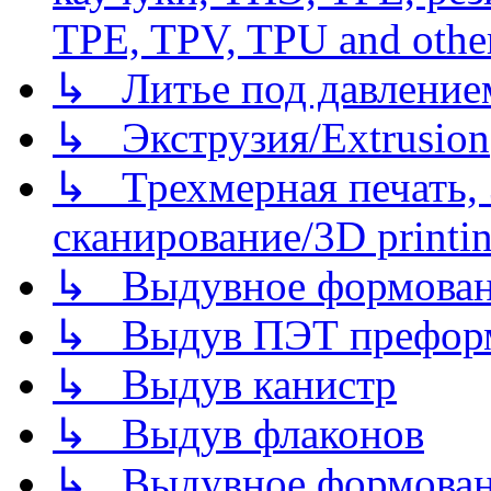
TPE, TPV, TPU and other
↳ Литье под давлением/
↳ Экструзия/Extrusion
↳ Трехмерная печать,
сканирование/3D printin
↳ Выдувное формован
↳ Выдув ПЭТ префор
↳ Выдув канистр
↳ Выдув флаконов
↳ Выдувное формован