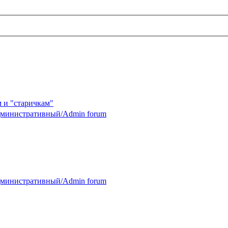
 и "старичкам"
министративный/Admin forum
министративный/Admin forum