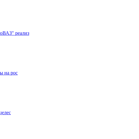
оВАЗ" реализ
ы на рос
целес