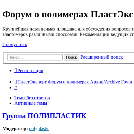
Форум о полимерах ПластЭкс
Крупнейшая независимая площадка для обсуждения вопросов п
эластомеров различными способами. Рекомендации ведущих с
Пропустить
Расширенный поиск
Поиск
Регистрация
ПластЭксперт
Форум о полимерах
Архив/Archive
Груп
Поиск
Темы без ответов
Активные темы
Группа ПОЛИПЛАСТИК
Модератор:
polyplastic