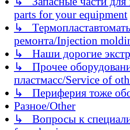
↳ Запасные части для 
parts for your equipment
↳ Термопластавтоматы 
ремонта/Injection moldin
↳ Наши дорогие экстру
↳ Прочее оборудовани
пластмасс/Service of oth
↳ Периферия тоже обору
Разное/Other
↳ Вопросы к специали