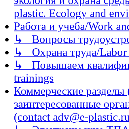
экология и охрана среды/
plastic. Ecology and env
Работа и учеба/Work an
↳ Вопросы трудоустрой
↳ Охрана труда/Labor p
↳ Повышаем квалификац
trainings
Коммерческие разделы 
заинтересованные орга
(contact adv@e-plastic.r