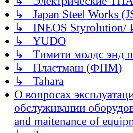
↳ Электрические ТПА
↳ Japan Steel Works (
↳ INEOS Styrolution
↳ YUDO
↳ Тимити молдс энд п
↳ Пластмаш (ФПМ)
↳ Tahara
О вопросах эксплуатаци
обслуживании оборудова
and maitenance of equip