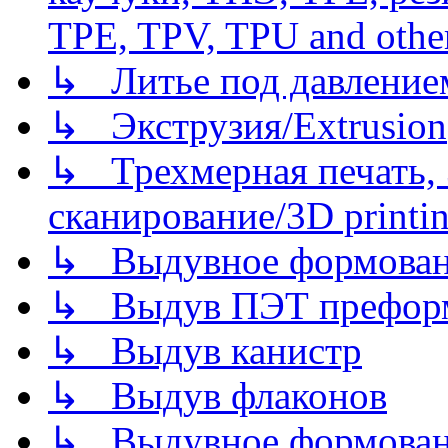
TPE, TPV, TPU and other
↳ Литье под давлением/
↳ Экструзия/Extrusion
↳ Трехмерная печать,
сканирование/3D printin
↳ Выдувное формован
↳ Выдув ПЭТ префор
↳ Выдув канистр
↳ Выдув флаконов
↳ Выдувное формован