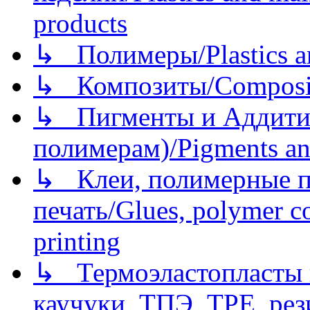
products
↳ Полимеры/Plastics a
↳ Композиты/Сomposite
↳ Пигменты и Аддитив
полимерам)/Pigments an
↳ Клеи, полимерные по
печать/Glues, polymer co
printing
↳ Термоэластопласты и
каучуки, ТПЭ, TPE, рез