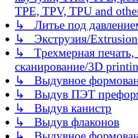
TPE, TPV, TPU and other
↳ Литье под давлением/
↳ Экструзия/Extrusion
↳ Трехмерная печать,
сканирование/3D printin
↳ Выдувное формован
↳ Выдув ПЭТ префор
↳ Выдув канистр
↳ Выдув флаконов
↳ Выдувное формован