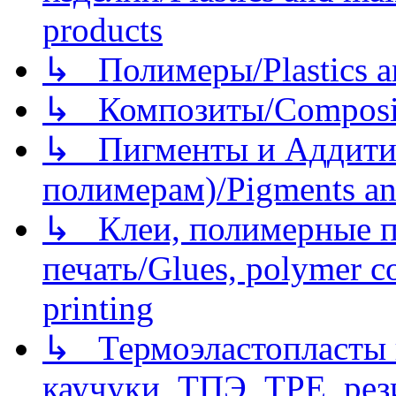
products
↳ Полимеры/Plastics a
↳ Композиты/Сomposite
↳ Пигменты и Аддитив
полимерам)/Pigments an
↳ Клеи, полимерные по
печать/Glues, polymer co
printing
↳ Термоэластопласты и
каучуки, ТПЭ, TPE, рез