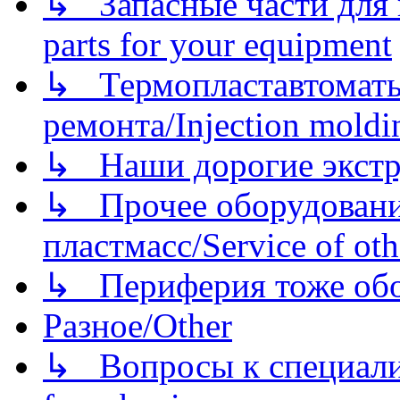
↳ Запасные части для 
parts for your equipment
↳ Термопластавтоматы 
ремонта/Injection moldin
↳ Наши дорогие экстру
↳ Прочее оборудовани
пластмасс/Service of oth
↳ Периферия тоже обору
Разное/Other
↳ Вопросы к специали