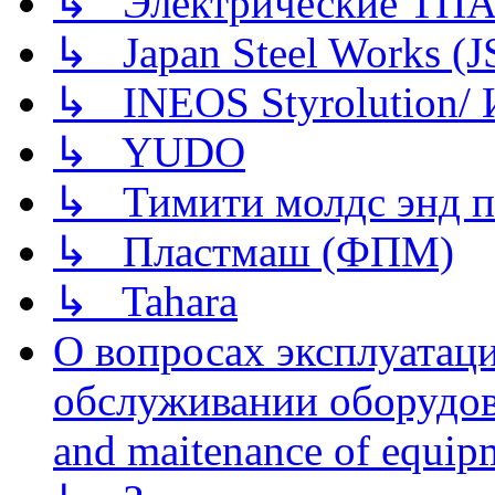
↳ Электрические ТПА
↳ Japan Steel Works (
↳ INEOS Styrolution
↳ YUDO
↳ Тимити молдс энд п
↳ Пластмаш (ФПМ)
↳ Tahara
О вопросах эксплуатаци
обслуживании оборудова
and maitenance of equip