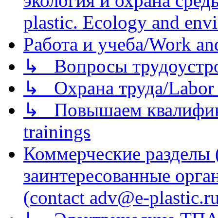
экология и охрана среды/
plastic. Ecology and env
Работа и учеба/Work an
↳ Вопросы трудоустрой
↳ Охрана труда/Labor p
↳ Повышаем квалификац
trainings
Коммерческие разделы 
заинтересованные орга
(contact adv@e-plastic.r