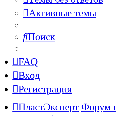
Активные темы
Поиск
FAQ
Вход
Регистрация
ПластЭксперт
Форум 