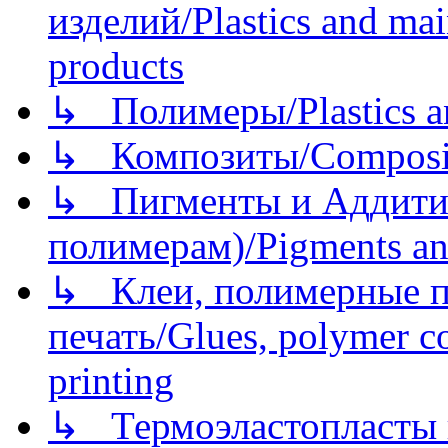
изделий/Plastics and mai
products
↳ Полимеры/Plastics a
↳ Композиты/Сomposite
↳ Пигменты и Аддитив
полимерам)/Pigments an
↳ Клеи, полимерные по
печать/Glues, polymer co
printing
↳ Термоэластопласты и