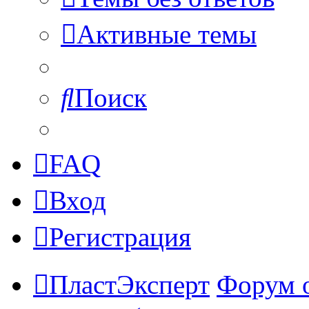
Активные темы
Поиск
FAQ
Вход
Регистрация
ПластЭксперт
Форум 