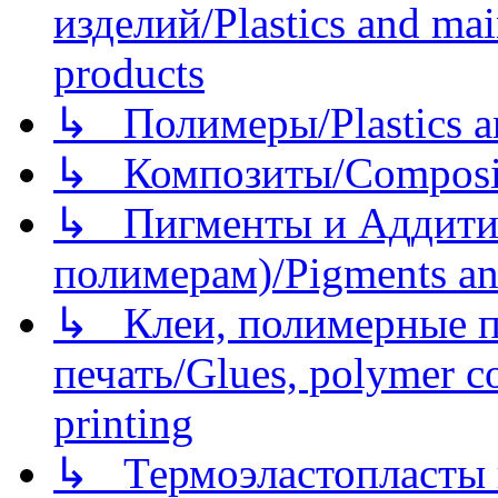
изделий/Plastics and mai
products
↳ Полимеры/Plastics a
↳ Композиты/Сomposite
↳ Пигменты и Аддитив
полимерам)/Pigments an
↳ Клеи, полимерные по
печать/Glues, polymer co
printing
↳ Термоэластопласты и