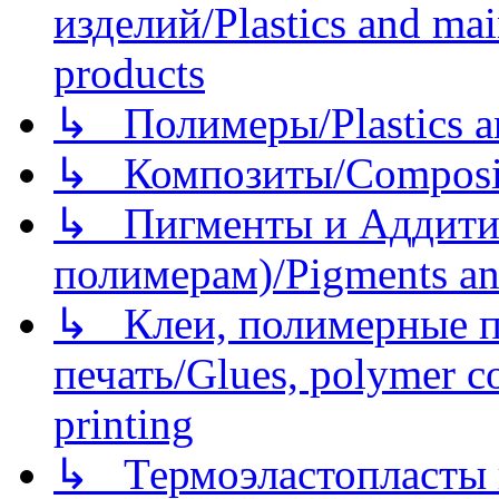
изделий/Plastics and mai
products
↳ Полимеры/Plastics a
↳ Композиты/Сomposite
↳ Пигменты и Аддитив
полимерам)/Pigments an
↳ Клеи, полимерные по
печать/Glues, polymer co
printing
↳ Термоэластопласты и