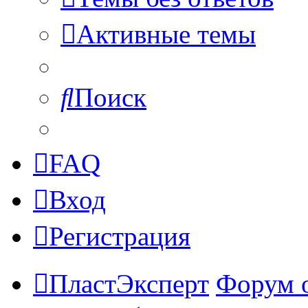
Активные темы
Поиск
FAQ
Вход
Регистрация
ПластЭксперт
Форум 