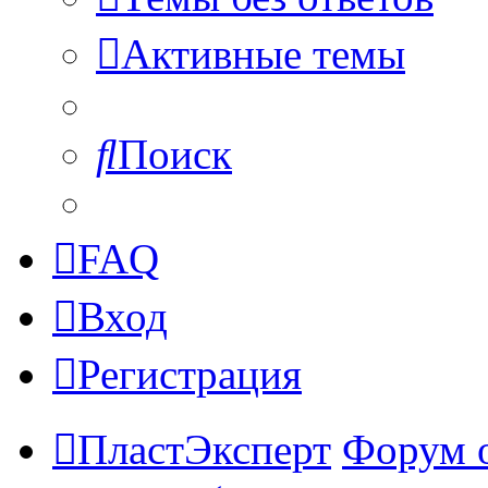
Активные темы
Поиск
FAQ
Вход
Регистрация
ПластЭксперт
Форум 