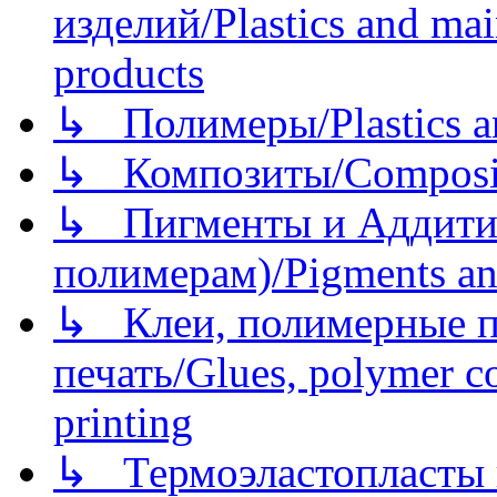
изделий/Plastics and mai
products
↳ Полимеры/Plastics a
↳ Композиты/Сomposite
↳ Пигменты и Аддитив
полимерам)/Pigments an
↳ Клеи, полимерные по
печать/Glues, polymer co
printing
↳ Термоэластопласты и