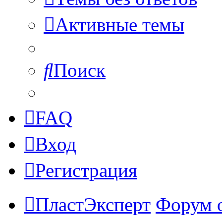
Активные темы
Поиск
FAQ
Вход
Регистрация
ПластЭксперт
Форум 