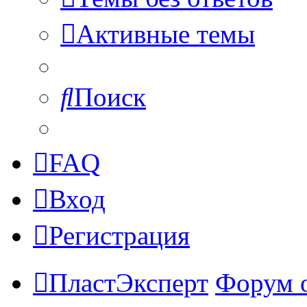
Активные темы
Поиск
FAQ
Вход
Регистрация
ПластЭксперт
Форум 