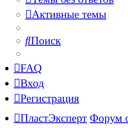
Активные темы
Поиск
FAQ
Вход
Регистрация
ПластЭксперт
Форум 