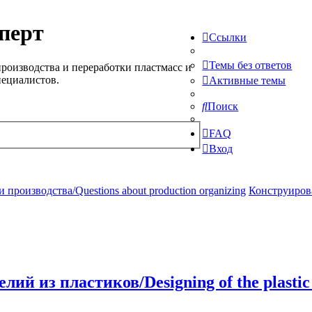
перт
Ссылки
Темы без ответов
роизводства и переработки пластмасс и
пециалистов.
Активные темы
Поиск
FAQ
Вход
производства/Questions about production organizing
Конструирова
й из пластиков/Designing of the plastic