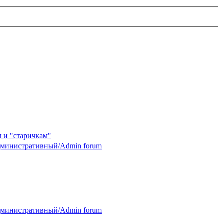
 и "старичкам"
министративный/Admin forum
министративный/Admin forum