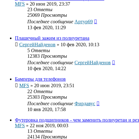
MFS
»
20 июн 2019, 23:37
23
Ответы
25069
Просмотры
Последнее сообщение
Артур69
13 фев 2020, 11:29
Плашечный зажим из полиуретана
СергейНайденов
»
10 фев 2020, 10:13
5
Ответы
12383
Просмотры
Последнее сообщение
СергейНайденов
10 фев 2020, 14:22
Бамперы для телефонов
MFS
»
20 июн 2019, 23:51
22
Ответы
25303
Просмотры
Последнее сообщение
Фирдавус
10 янв 2020, 17:58
Футеровка подшипников - чем заменить полиуретан и ре
MFS
»
22 ноя 2019, 00:03
13
Ответы
24134
Просмотры