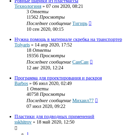
Ровные шарики из пластмассы
Технологиня
»
07 сен 2020, 08:21
3
Ответы
11562
Просмотры
Последнее сообщение
Тигирь
10 сен 2020, 00:15
Нужна помощь в материале скребка на транспортер
Tolyaris
»
14 апр 2020, 17:52
18
Ответы
19356
Просмотры
Последнее сообщение
СанСан
12 авг 2020, 12:24
Программа для проектирования и раскроя
Barbos
»
06 июл 2020, 02:49
1
Ответы
40758
Просмотры
Последнее сообщение
Михаил77
07 июл 2020, 09:22
Пластики для подводных применений
sskhitrov
»
18 май 2020, 12:50
1