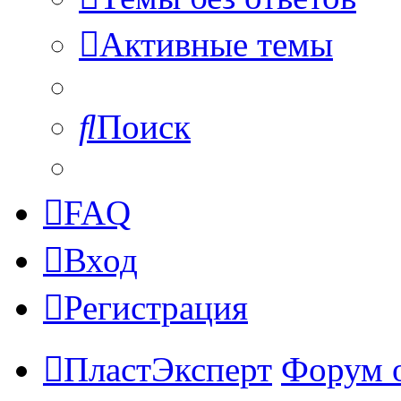
Активные темы
Поиск
FAQ
Вход
Регистрация
ПластЭксперт
Форум 