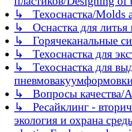
пластиков/Designing of t
↳ Техоснастка/Molds a
↳ Оснастка для литья 
↳ Горячеканальные си
↳ Техоснастка для экс
↳ Техоснастка для вы
пневмовакуумформовк
↳ Вопросы качества/Abo
↳ Ресайклинг - вторич
экология и охрана среды/