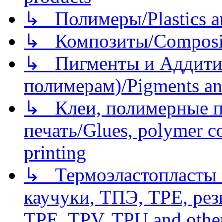
↳ Полимеры/Plastics a
↳ Композиты/Сomposite
↳ Пигменты и Аддитив
полимерам)/Pigments an
↳ Клеи, полимерные по
печать/Glues, polymer co
printing
↳ Термоэластопласты и
каучуки, ТПЭ, TPE, рез
TPE, TPV, TPU and other