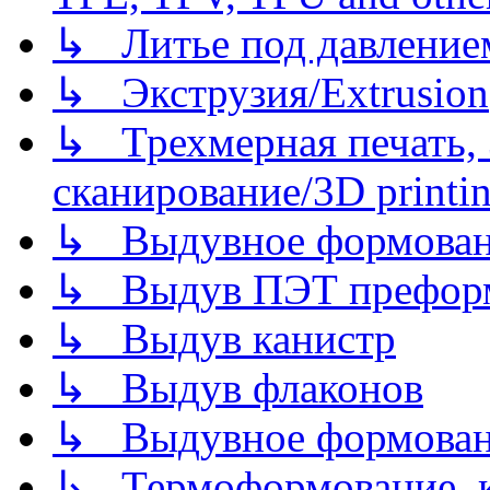
↳ Литье под давлением/
↳ Экструзия/Extrusion
↳ Трехмерная печать,
сканирование/3D printin
↳ Выдувное формован
↳ Выдув ПЭТ префор
↳ Выдув канистр
↳ Выдув флаконов
↳ Выдувное формован
↳ Термоформование, ка