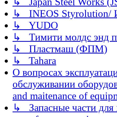
↳ Japan Steel Works (
↳ INEOS Styrolution
↳ YUDO
↳ Тимити молдс энд п
↳ Пластмаш (ФПМ)
↳ Tahara
О вопросах эксплуатаци
обслуживании оборудова
and maitenance of equip
↳ Запасные части для 