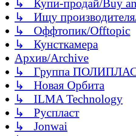
↳ Купи-продай/Buy and
↳ Ищу производителя/
↳ Оффтопик/Offtopic
↳ Кунсткамера
Архив/Archive
↳ Группа ПОЛИПЛА
↳ Новая Орбита
↳ ILMA Technology
↳ Руспласт
↳ Jonwai