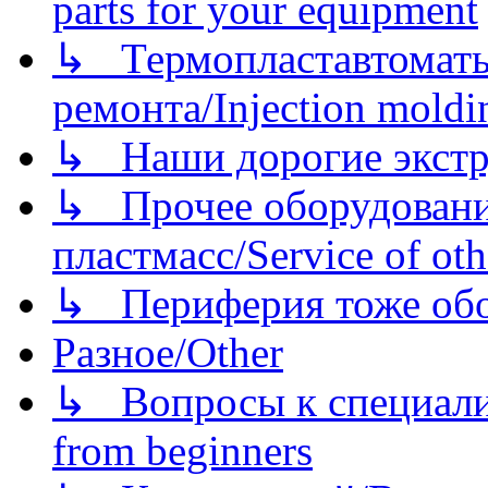
parts for your equipment
↳ Термопластавтоматы 
ремонта/Injection moldin
↳ Наши дорогие экстру
↳ Прочее оборудовани
пластмасс/Service of oth
↳ Периферия тоже обору
Разное/Other
↳ Вопросы к специали
from beginners