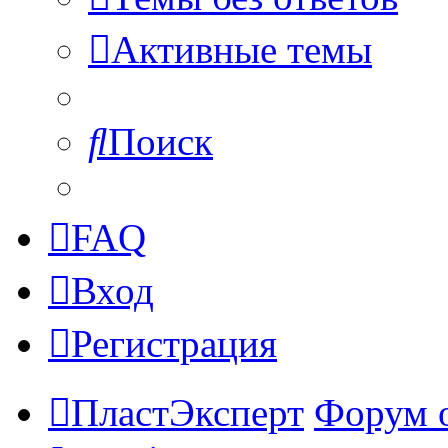
Активные темы
Поиск
FAQ
Вход
Регистрация
ПластЭксперт
Форум 