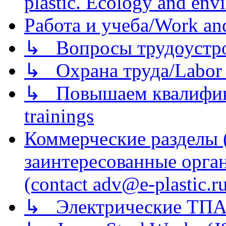
plastic. Ecology and env
Работа и учеба/Work an
↳ Вопросы трудоустрой
↳ Охрана труда/Labor p
↳ Повышаем квалификац
trainings
Коммерческие разделы 
заинтересованные орга
(contact adv@e-plastic.r
↳ Электрические ТПА