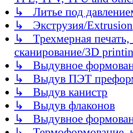
↳ Литье под давлением/
↳ Экструзия/Extrusion
↳ Трехмерная печать,
сканирование/3D printin
↳ Выдувное формован
↳ Выдув ПЭТ префор
↳ Выдув канистр
↳ Выдув флаконов
↳ Выдувное формован
↳ Термоформование, ка