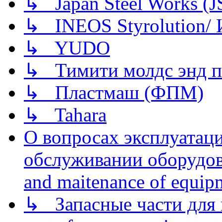
↳ Japan Steel Works (
↳ INEOS Styrolution
↳ YUDO
↳ Тимити молдс энд п
↳ Пластмаш (ФПМ)
↳ Tahara
О вопросах эксплуатаци
обслуживании оборудова
and maitenance of equip
↳ Запасные части для 