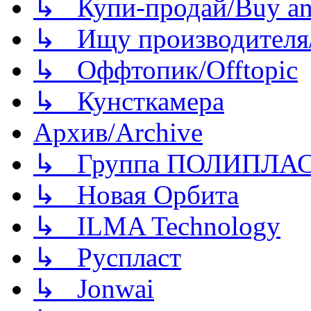
↳ Купи-продай/Buy and
↳ Ищу производителя/
↳ Оффтопик/Offtopic
↳ Кунсткамера
Архив/Archive
↳ Группа ПОЛИПЛА
↳ Новая Орбита
↳ ILMA Technology
↳ Руспласт
↳ Jonwai