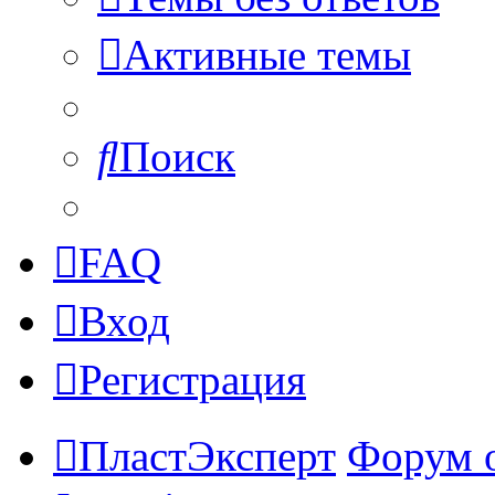
Активные темы
Поиск
FAQ
Вход
Регистрация
ПластЭксперт
Форум 