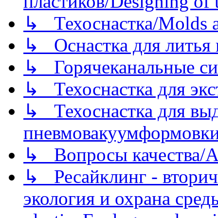
пластиков/Designing of t
↳ Техоснастка/Molds a
↳ Оснастка для литья 
↳ Горячеканальные си
↳ Техоснастка для экс
↳ Техоснастка для вы
пневмовакуумформовк
↳ Вопросы качества/Abo
↳ Ресайклинг - вторич
экология и охрана среды/