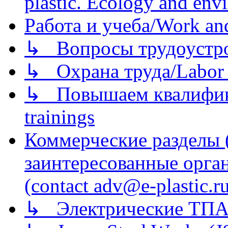
plastic. Ecology and env
Работа и учеба/Work an
↳ Вопросы трудоустрой
↳ Охрана труда/Labor p
↳ Повышаем квалификац
trainings
Коммерческие разделы 
заинтересованные орга
(contact adv@e-plastic.r
↳ Электрические ТПА