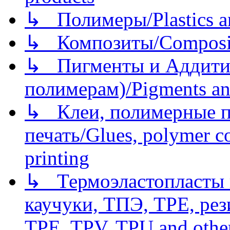
↳ Полимеры/Plastics a
↳ Композиты/Сomposite
↳ Пигменты и Аддитив
полимерам)/Pigments an
↳ Клеи, полимерные по
печать/Glues, polymer co
printing
↳ Термоэластопласты и
каучуки, ТПЭ, TPE, рез
TPE, TPV, TPU and other