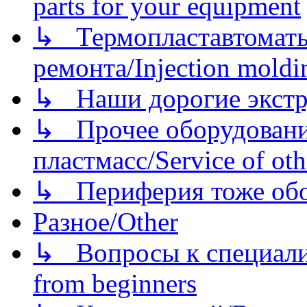
parts for your equipment
↳ Термопластавтоматы 
ремонта/Injection moldin
↳ Наши дорогие экстру
↳ Прочее оборудовани
пластмасс/Service of oth
↳ Периферия тоже обору
Разное/Other
↳ Вопросы к специали
from beginners