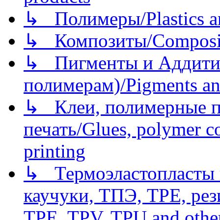
↳ Полимеры/Plastics a
↳ Композиты/Сomposite
↳ Пигменты и Аддитив
полимерам)/Pigments an
↳ Клеи, полимерные по
печать/Glues, polymer co
printing
↳ Термоэластопласты и
каучуки, ТПЭ, TPE, рез
TPE, TPV, TPU and other