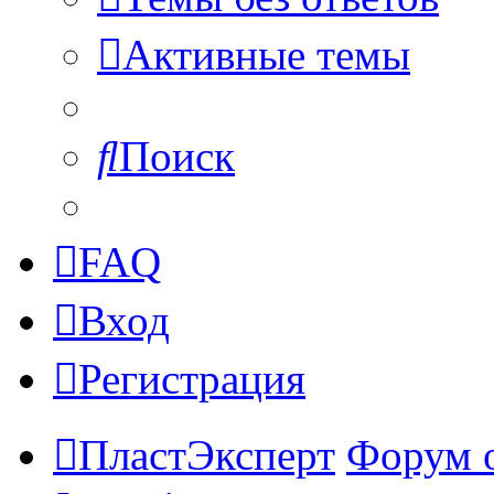
Активные темы
Поиск
FAQ
Вход
Регистрация
ПластЭксперт
Форум 