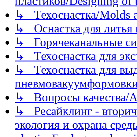
пластиков/Designing of t
↳ Техоснастка/Molds a
↳ Оснастка для литья 
↳ Горячеканальные си
↳ Техоснастка для экс
↳ Техоснастка для вы
пневмовакуумформовк
↳ Вопросы качества/Abo
↳ Ресайклинг - вторич
экология и охрана среды/