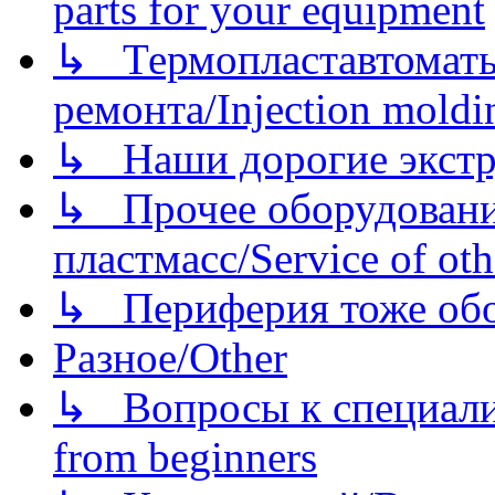
parts for your equipment
↳ Термопластавтоматы 
ремонта/Injection moldin
↳ Наши дорогие экстру
↳ Прочее оборудовани
пластмасс/Service of oth
↳ Периферия тоже обору
Разное/Other
↳ Вопросы к специали
from beginners