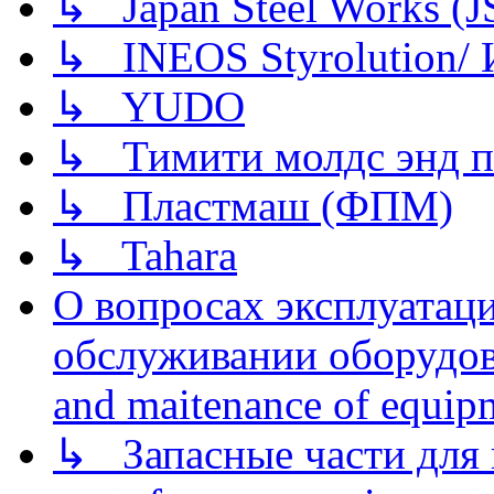
↳ Japan Steel Works (
↳ INEOS Styrolution
↳ YUDO
↳ Тимити молдс энд п
↳ Пластмаш (ФПМ)
↳ Tahara
О вопросах эксплуатаци
обслуживании оборудова
and maitenance of equip
↳ Запасные части для 