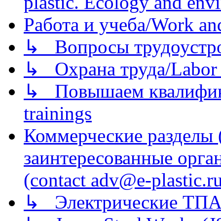
plastic. Ecology and env
Работа и учеба/Work an
↳ Вопросы трудоустрой
↳ Охрана труда/Labor p
↳ Повышаем квалификац
trainings
Коммерческие разделы 
заинтересованные орга
(contact adv@e-plastic.r
↳ Электрические ТПА