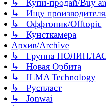
↳ Купи-продай/Buy and
↳ Ищу производителя/
↳ Оффтопик/Offtopic
↳ Кунсткамера
Архив/Archive
↳ Группа ПОЛИПЛА
↳ Новая Орбита
↳ ILMA Technology
↳ Руспласт
↳ Jonwai