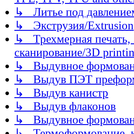
↳ Литье под давлением/
↳ Экструзия/Extrusion
↳ Трехмерная печать,
сканирование/3D printin
↳ Выдувное формован
↳ Выдув ПЭТ префор
↳ Выдув канистр
↳ Выдув флаконов
↳ Выдувное формован
↳ Термоформование, ка