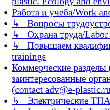
plastic. Ecology and env
Работа и учеба/Work an
↳ Вопросы трудоустрой
↳ Охрана труда/Labor p
↳ Повышаем квалификац
trainings
Коммерческие разделы 
заинтересованные орга
(contact adv@e-plastic.r
↳ Электрические ТПА