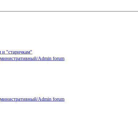
 и "старичкам"
министративный/Admin forum
министративный/Admin forum