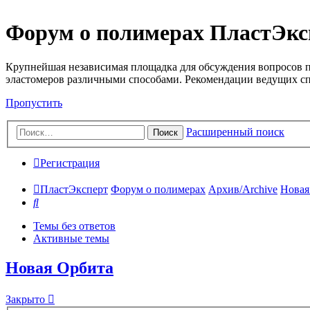
Форум о полимерах ПластЭкс
Крупнейшая независимая площадка для обсуждения вопросов п
эластомеров различными способами. Рекомендации ведущих с
Пропустить
Расширенный поиск
Поиск
Регистрация
ПластЭксперт
Форум о полимерах
Архив/Archive
Новая
Поиск
Темы без ответов
Активные темы
Новая Орбита
Закрыто