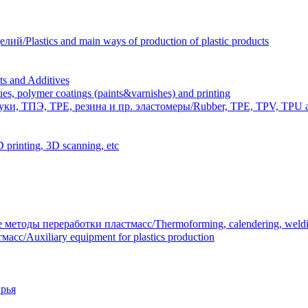
Plastics and main ways of production of plastic products
 and Additives
polymer coatings (paints&varnishes) and printing
и, ТПЭ, TPE, резина и пр. эластомеры/Rubber, TPE, TPV, TPU an
inting, 3D scanning, etc
тоды переработки пластмасс/Thermoforming, calendering, welding
/Auxiliary equipment for plastics production
рья