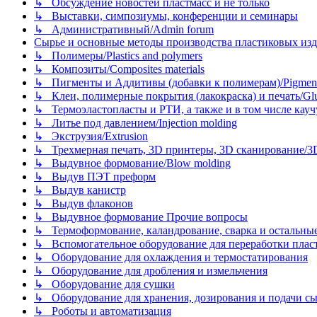
↳ Обсуждение новостей пластмасс и не только
↳ Выставки, симпозиумы, конференции и семинары
↳ Административный/Admin forum
Сырье и основные методы производства пластиковых изделий/
↳ Полимеры/Plastics and polymers
↳ Композиты/Сomposites materials
↳ Пигменты и Аддитивы (добавки к полимерам)/Pigments
↳ Клеи, полимерные покрытия (лакокраска) и печать/Glues, 
↳ Термоэластопласты и РТИ, а также и в том числе каучук
↳ Литье под давлением/Injection molding
↳ Экструзия/Extrusion
↳ Трехмерная печать, 3D принтеры, 3D сканирование/3D pr
↳ Выдувное формование/Blow molding
↳ Выдув ПЭТ преформ
↳ Выдув канистр
↳ Выдув флаконов
↳ Выдувное формование Прочие вопросы
↳ Термоформование, каландрование, сварка и остальные ме
↳ Вспомогательное оборудование для переработки пластмасс
↳ Оборудование для охлаждения и термостатирования
↳ Оборудование для дробления и измельчения
↳ Оборудование для сушки
↳ Оборудование для хранения, дозирования и подачи сы
↳ Роботы и автоматизация