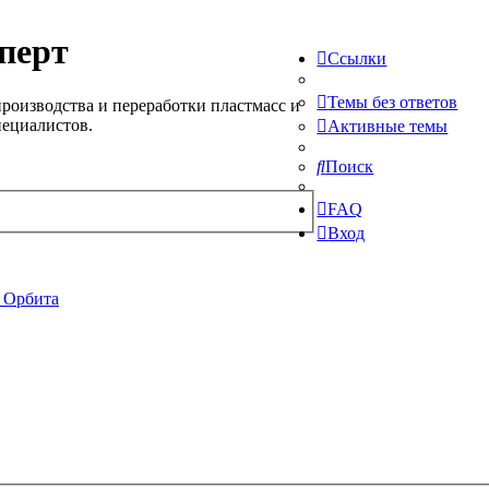
перт
Ссылки
Темы без ответов
роизводства и переработки пластмасс и
пециалистов.
Активные темы
Поиск
FAQ
Вход
 Орбита