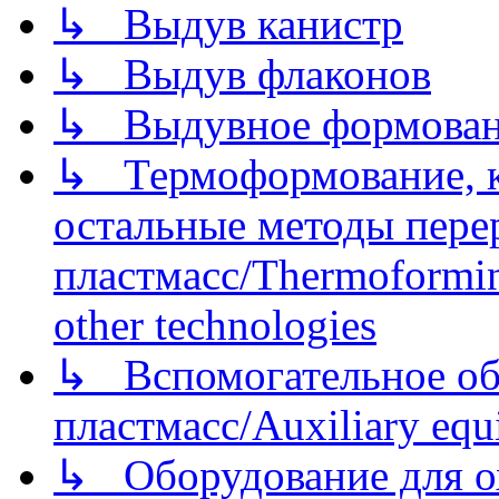
↳ Выдув канистр
↳ Выдув флаконов
↳ Выдувное формован
↳ Термоформование, ка
остальные методы пере
пластмасс/Thermoforming
other technologies
↳ Вспомогательное об
пластмасс/Auxiliary equi
↳ Оборудование для о