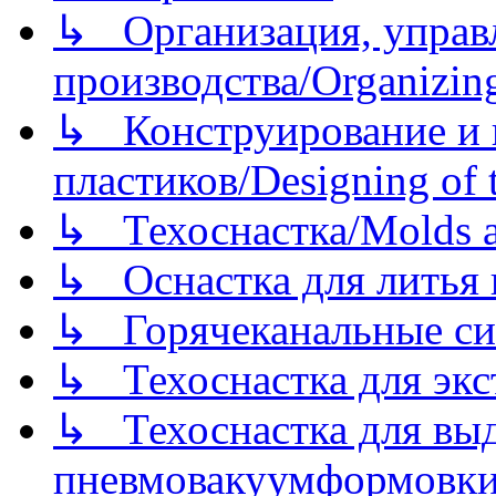
↳ Организация, управл
производства/Organizing
↳ Конструирование и п
пластиков/Designing of t
↳ Техоснастка/Molds a
↳ Оснастка для литья 
↳ Горячеканальные си
↳ Техоснастка для экс
↳ Техоснастка для вы
пневмовакуумформовк