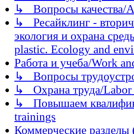
↳ Вопросы качества/Abo
↳ Ресайклинг - вторич
экология и охрана среды/
plastic. Ecology and env
Работа и учеба/Work an
↳ Вопросы трудоустрой
↳ Охрана труда/Labor p
↳ Повышаем квалификац
trainings
Коммерческие разделы 