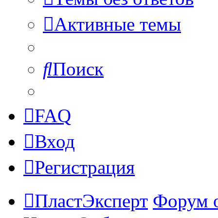
Активные темы
Поиск
FAQ
Вход
Регистрация
ПластЭксперт
Форум 