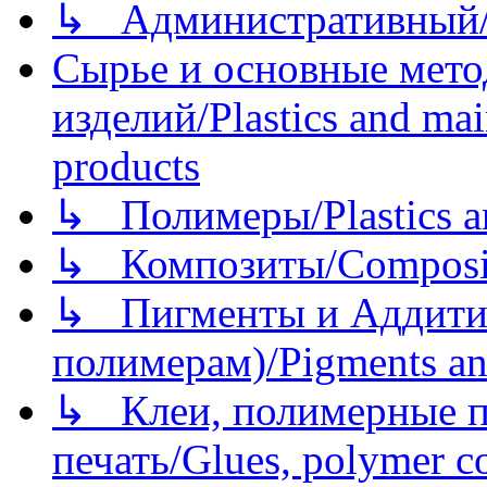
↳ Административный/
Сырье и основные мето
изделий/Plastics and mai
products
↳ Полимеры/Plastics a
↳ Композиты/Сomposite
↳ Пигменты и Аддитив
полимерам)/Pigments an
↳ Клеи, полимерные по
печать/Glues, polymer co