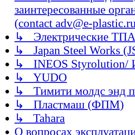
заинтересованные орга
(contact adv@e-plastic.r
↳ Электрические ТПА
↳ Japan Steel Works (
↳ INEOS Styrolution
↳ YUDO
↳ Тимити молдс энд п
↳ Пластмаш (ФПМ)
↳ Tahara
О вопросах эксплуатаци