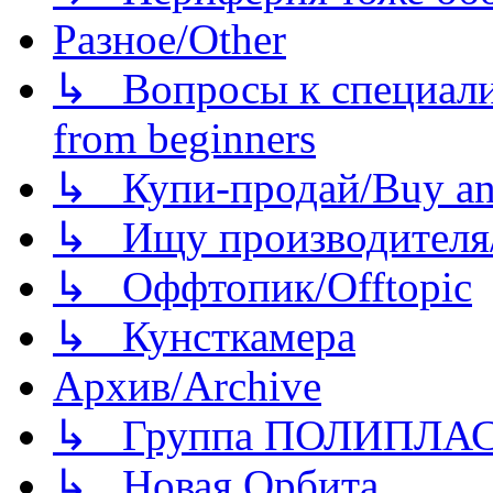
Разное/Other
↳ Вопросы к специали
from beginners
↳ Купи-продай/Buy and
↳ Ищу производителя/
↳ Оффтопик/Offtopic
↳ Кунсткамера
Архив/Archive
↳ Группа ПОЛИПЛА
↳ Новая Орбита