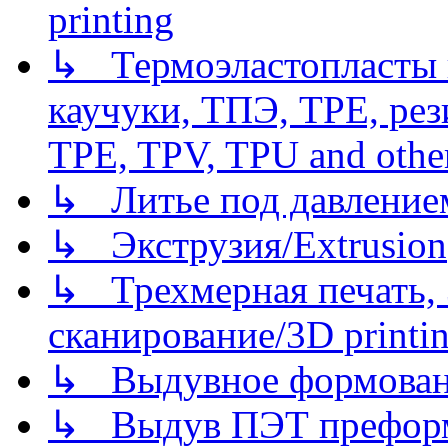
printing
↳ Термоэластопласты и
каучуки, ТПЭ, TPE, рез
TPE, TPV, TPU and other
↳ Литье под давлением/
↳ Экструзия/Extrusion
↳ Трехмерная печать,
сканирование/3D printin
↳ Выдувное формован
↳ Выдув ПЭТ префор