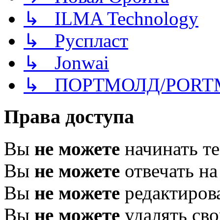
↳ ILMA Technology
↳ Руспласт
↳ Jonwai
↳ ПОРТМОЛД/PORT
Права доступа
Вы
не можете
начинать т
Вы
не можете
отвечать н
Вы
не можете
редактиров
Вы
не можете
удалять св