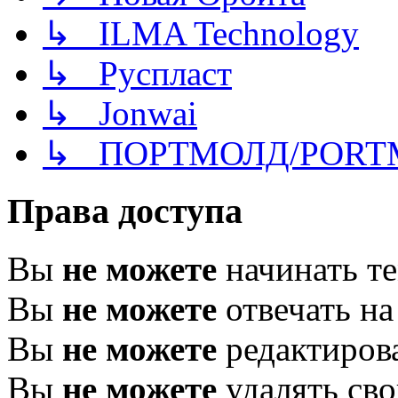
↳ ILMA Technology
↳ Руспласт
↳ Jonwai
↳ ПОРТМОЛД/PORT
Права доступа
Вы
не можете
начинать т
Вы
не можете
отвечать н
Вы
не можете
редактиров
Вы
не можете
удалять св