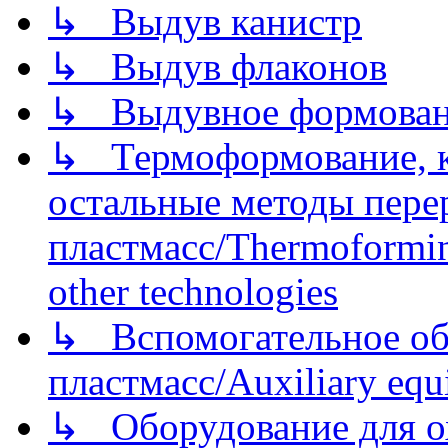
↳ Выдув канистр
↳ Выдув флаконов
↳ Выдувное формован
↳ Термоформование, ка
остальные методы пере
пластмасс/Thermoforming
other technologies
↳ Вспомогательное об
пластмасс/Auxiliary equi
↳ Оборудование для о