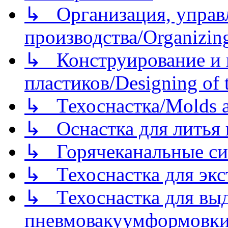
↳ Организация, управл
производства/Organizing
↳ Конструирование и п
пластиков/Designing of t
↳ Техоснастка/Molds a
↳ Оснастка для литья 
↳ Горячеканальные си
↳ Техоснастка для экс
↳ Техоснастка для вы
пневмовакуумформовк