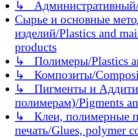
↳ Административный/
Сырье и основные мето
изделий/Plastics and mai
products
↳ Полимеры/Plastics a
↳ Композиты/Сomposite
↳ Пигменты и Аддитив
полимерам)/Pigments an
↳ Клеи, полимерные по
печать/Glues, polymer co