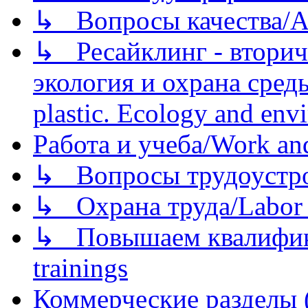
↳ Вопросы качества/Abo
↳ Ресайклинг - вторич
экология и охрана среды/
plastic. Ecology and env
Работа и учеба/Work an
↳ Вопросы трудоустрой
↳ Охрана труда/Labor p
↳ Повышаем квалификац
trainings
Коммерческие разделы 