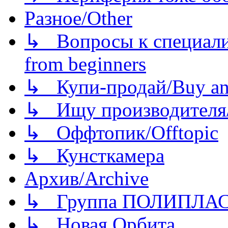
Разное/Other
↳ Вопросы к специали
from beginners
↳ Купи-продай/Buy and
↳ Ищу производителя/
↳ Оффтопик/Offtopic
↳ Кунсткамера
Архив/Archive
↳ Группа ПОЛИПЛА
↳ Новая Орбита