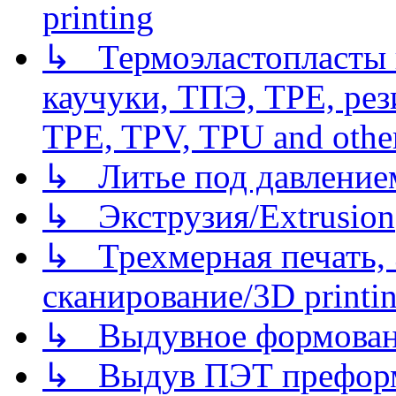
printing
↳ Термоэластопласты и
каучуки, ТПЭ, TPE, рез
TPE, TPV, TPU and other
↳ Литье под давлением/
↳ Экструзия/Extrusion
↳ Трехмерная печать,
сканирование/3D printin
↳ Выдувное формован
↳ Выдув ПЭТ префор