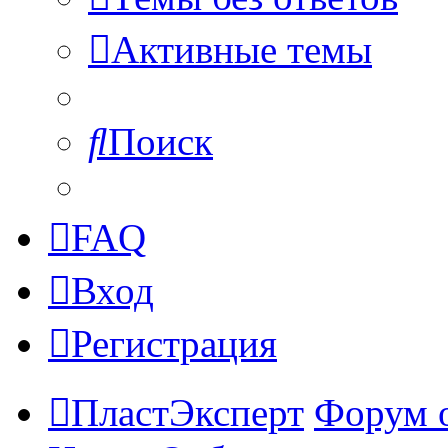
Активные темы
Поиск
FAQ
Вход
Регистрация
ПластЭксперт
Форум 