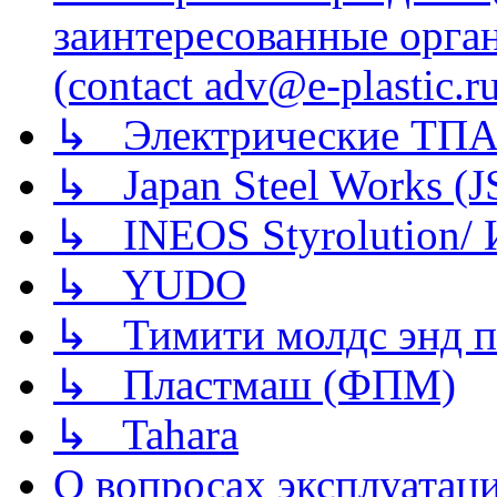
заинтересованные орга
(contact adv@e-plastic.r
↳ Электрические ТПА
↳ Japan Steel Works (
↳ INEOS Styrolution
↳ YUDO
↳ Тимити молдс энд п
↳ Пластмаш (ФПМ)
↳ Tahara
О вопросах эксплуатаци