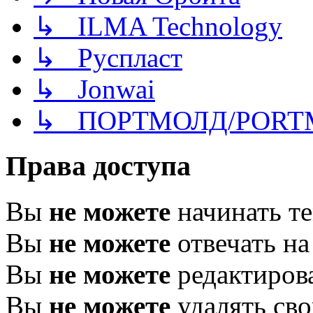
↳ ILMA Technology
↳ Руспласт
↳ Jonwai
↳ ПОРТМОЛД/PORT
Права доступа
Вы
не можете
начинать т
Вы
не можете
отвечать н
Вы
не можете
редактиров
Вы
не можете
удалять св