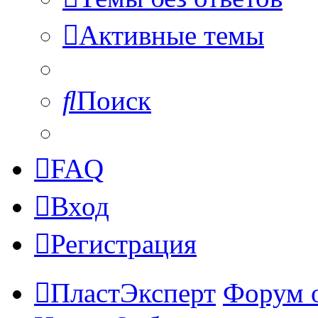
Активные темы
Поиск
FAQ
Вход
Регистрация
ПластЭксперт
Форум 