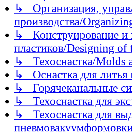
↳ Организация, управл
производства/Organizing
↳ Конструирование и п
пластиков/Designing of t
↳ Техоснастка/Molds a
↳ Оснастка для литья 
↳ Горячеканальные си
↳ Техоснастка для экс
↳ Техоснастка для вы
пневмовакуумформовк