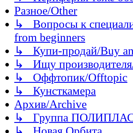
Разное/Other
↳ Вопросы к специали
from beginners
↳ Купи-продай/Buy and
↳ Ищу производителя/
↳ Оффтопик/Offtopic
↳ Кунсткамера
Архив/Archive
↳ Группа ПОЛИПЛА
↳ Новая Орбита