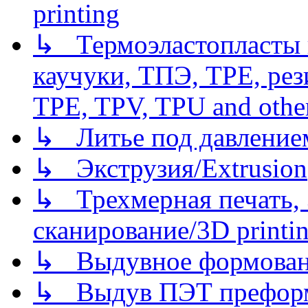
printing
↳ Термоэластопласты и
каучуки, ТПЭ, TPE, рез
TPE, TPV, TPU and other
↳ Литье под давлением/
↳ Экструзия/Extrusion
↳ Трехмерная печать,
сканирование/3D printin
↳ Выдувное формован
↳ Выдув ПЭТ префор