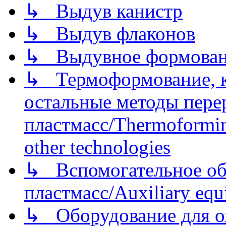
↳ Выдув канистр
↳ Выдув флаконов
↳ Выдувное формован
↳ Термоформование, ка
остальные методы пере
пластмасс/Thermoforming
other technologies
↳ Вспомогательное об
пластмасс/Auxiliary equi
↳ Оборудование для о