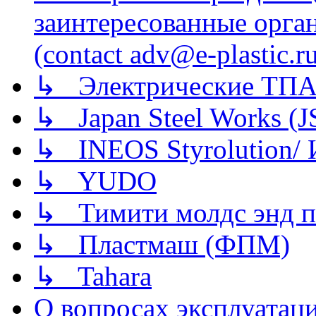
заинтересованные орга
(contact adv@e-plastic.r
↳ Электрические ТПА
↳ Japan Steel Works (
↳ INEOS Styrolution
↳ YUDO
↳ Тимити молдс энд п
↳ Пластмаш (ФПМ)
↳ Tahara
О вопросах эксплуатаци