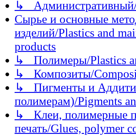
↳ Административный/
Сырье и основные мето
изделий/Plastics and mai
products
↳ Полимеры/Plastics a
↳ Композиты/Сomposite
↳ Пигменты и Аддитив
полимерам)/Pigments an
↳ Клеи, полимерные по
печать/Glues, polymer co