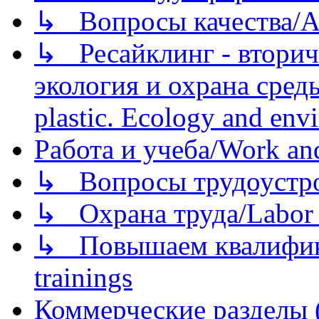
↳ Вопросы качества/Abo
↳ Ресайклинг - вторич
экология и охрана среды/
plastic. Ecology and env
Работа и учеба/Work an
↳ Вопросы трудоустрой
↳ Охрана труда/Labor p
↳ Повышаем квалификац
trainings
Коммерческие разделы 