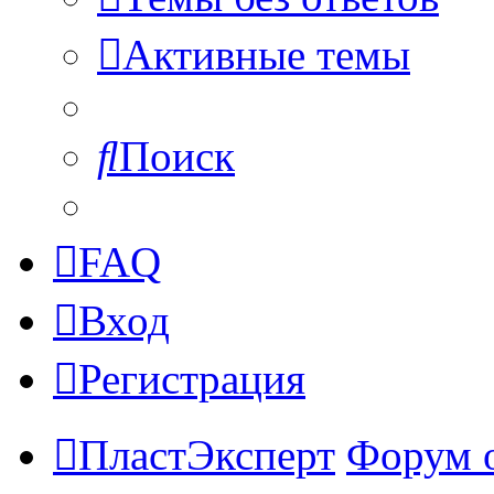
Активные темы
Поиск
FAQ
Вход
Регистрация
ПластЭксперт
Форум 