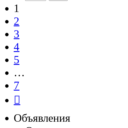
1
2
3
4
5
…
7
След.
Объявления