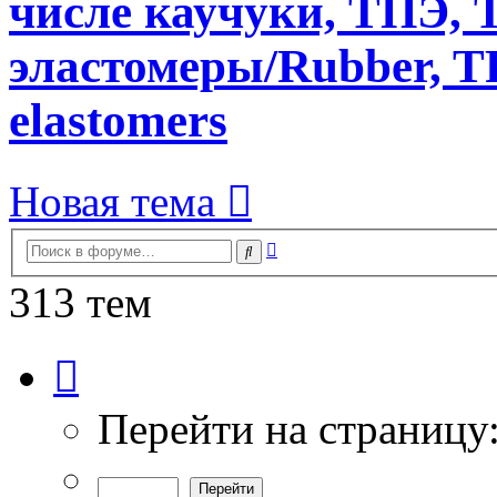
числе каучуки, ТПЭ, T
эластомеры/Rubber, T
elastomers
Новая тема
Расширенный
Поиск
поиск
313 тем
Страница
1
из
7
Перейти на страницу