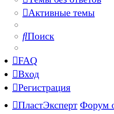
Активные темы
Поиск
FAQ
Вход
Регистрация
ПластЭксперт
Форум 