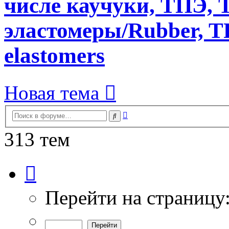
числе каучуки, ТПЭ, T
эластомеры/Rubber, T
elastomers
Новая тема
Расширенный
Поиск
поиск
313 тем
Страница
1
из
7
Перейти на страницу