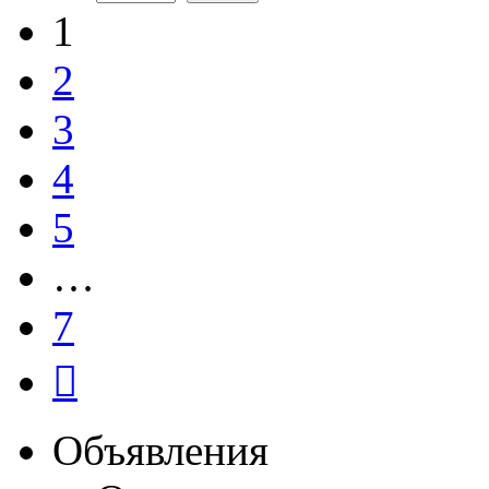
1
2
3
4
5
…
7
След.
Объявления