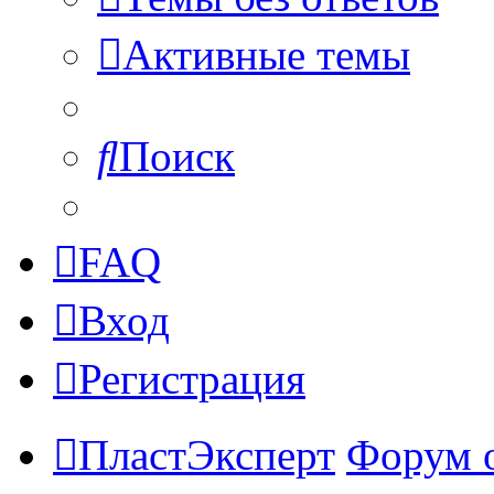
Активные темы
Поиск
FAQ
Вход
Регистрация
ПластЭксперт
Форум 