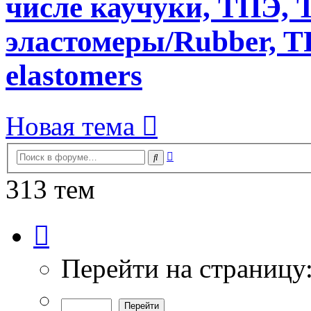
числе каучуки, ТПЭ, T
эластомеры/Rubber, T
elastomers
Новая тема
Расширенный
Поиск
поиск
313 тем
Страница
1
из
7
Перейти на страницу