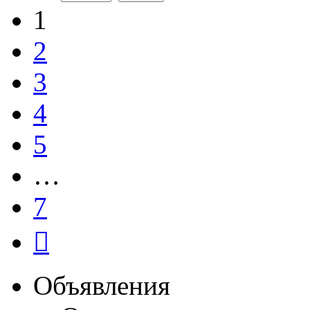
1
2
3
4
5
…
7
След.
Объявления