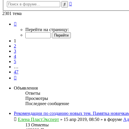
Расширенный
Поиск
поиск
2301 тема
Страница
1
Перейти на страницу:
из
47
1
2
3
4
5
…
47
След.
Объявления
Ответы
Просмотры
Последнее сообщение
Рекомендации по созданию новых тем. Памятка новичкам
Елена ПластЭксперт
»
15 апр 2019, 08:50
» в форуме
Ад
13
Ответы