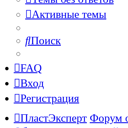
Активные темы
Поиск
FAQ
Вход
Регистрация
ПластЭксперт
Форум 