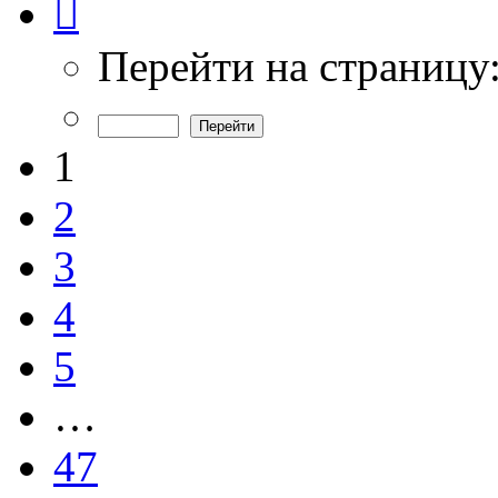
1
из
47
Перейти на страницу
1
2
3
4
5
…
47