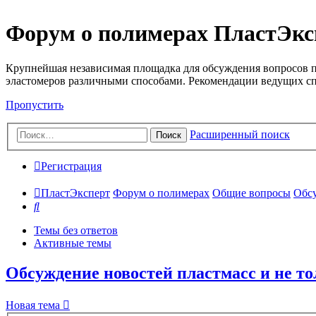
Форум о полимерах ПластЭкс
Крупнейшая независимая площадка для обсуждения вопросов п
эластомеров различными способами. Рекомендации ведущих с
Пропустить
Расширенный поиск
Поиск
Регистрация
ПластЭксперт
Форум о полимерах
Общие вопросы
Обсу
Поиск
Темы без ответов
Активные темы
Обсуждение новостей пластмасс и не т
Новая тема