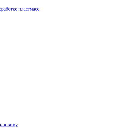
еработке пластмасс
о-новому