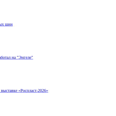
рых шин
аботал на "Энгеле"
а выставке «Роспласт-2026»