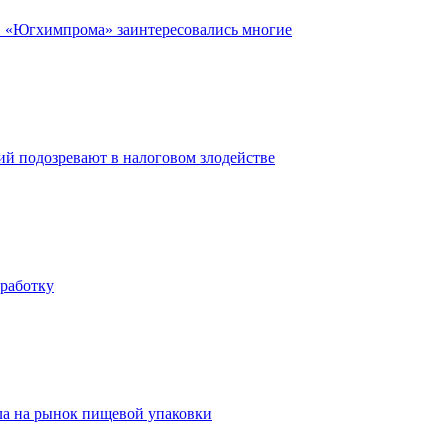
в «Югхимпрома» заинтересовались многие
ий подозревают в налоговом злодействе
еработку
ла на рынок пищевой упаковки