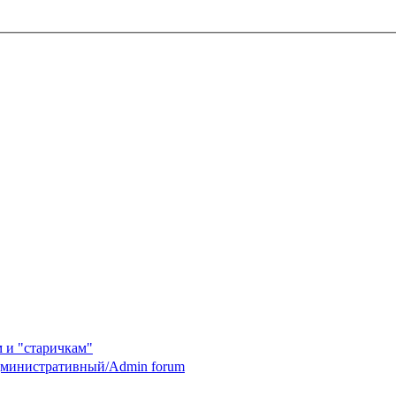
 и "старичкам"
министративный/Admin forum