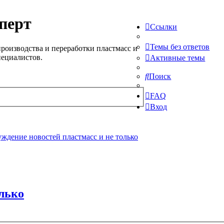
перт
Ссылки
Темы без ответов
роизводства и переработки пластмасс и
пециалистов.
Активные темы
Поиск
FAQ
Вход
ждение новостей пластмасс и не только
олько