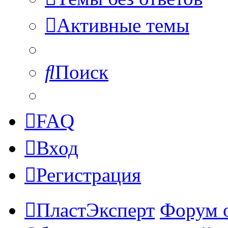
Активные темы
Поиск
FAQ
Вход
Регистрация
ПластЭксперт
Форум 