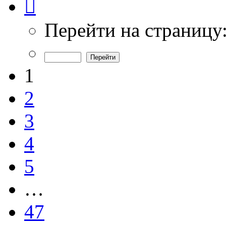
1
из
47
Перейти на страницу
1
2
3
4
5
…
47