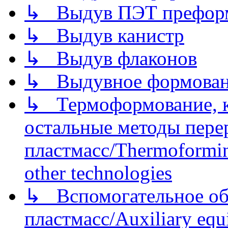
↳ Выдув ПЭТ префор
↳ Выдув канистр
↳ Выдув флаконов
↳ Выдувное формован
↳ Термоформование, ка
остальные методы пере
пластмасс/Thermoforming
other technologies
↳ Вспомогательное об
пластмасс/Auxiliary equi