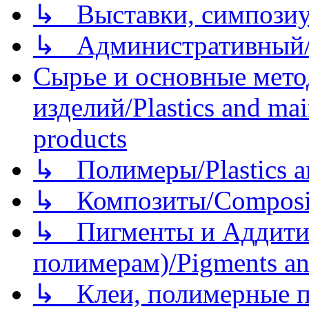
↳ Выставки, симпозиу
↳ Административный/
Сырье и основные мето
изделий/Plastics and mai
products
↳ Полимеры/Plastics a
↳ Композиты/Сomposite
↳ Пигменты и Аддитив
полимерам)/Pigments an
↳ Клеи, полимерные по