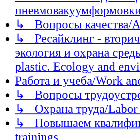
пневмовакуумформовк
↳ Вопросы качества/Abo
↳ Ресайклинг - вторич
экология и охрана среды/
plastic. Ecology and env
Работа и учеба/Work an
↳ Вопросы трудоустрой
↳ Охрана труда/Labor p
↳ Повышаем квалификац
trainings