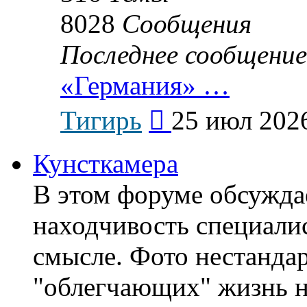
8028
Сообщения
Последнее сообщение
«Германия» …
Перейти
Тигирь
25 июл 2026
к
последнему
сообщению
Кунсткамера
В этом форуме обсужда
находчивость специали
смысле. Фото нестанда
"облегчающих" жизнь н