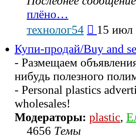
Последнее сообщение
плёно…
Перейти
технолог54
15 июл 
к
последнему
сообщению
Купи-продай/Buy and se
- Размещаем объявления
нибудь полезного поли
- Personal plastics advert
wholesales!
Модераторы:
plastic
,
Е
4656
Темы