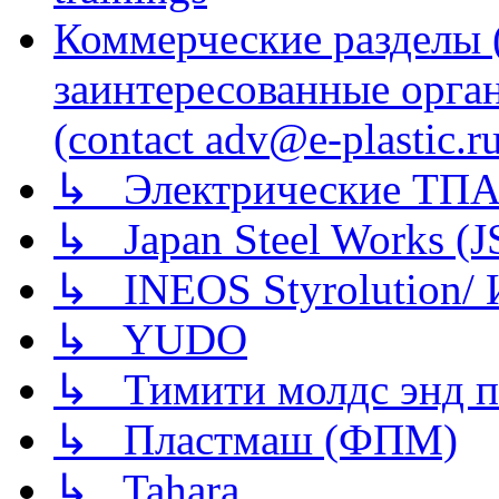
Коммерческие разделы 
заинтересованные орга
(contact adv@e-plastic.r
↳ Электрические ТПА
↳ Japan Steel Works (
↳ INEOS Styrolution
↳ YUDO
↳ Тимити молдс энд п
↳ Пластмаш (ФПМ)
↳ Tahara