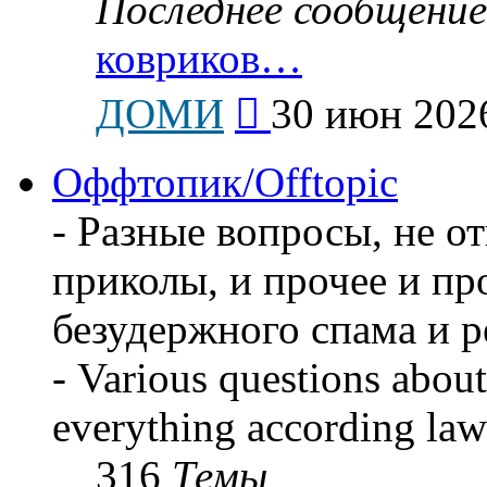
Последнее сообщение
ковриков…
Перейти
ДОМИ
30 июн 2026
к
последнему
сообщению
Оффтопик/Offtopic
- Разные вопросы, не о
приколы, и прочее и пр
безудержного спама и 
- Various questions about
everything according law
316
Темы