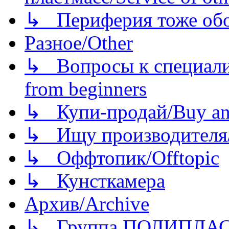
↳ Периферия тоже обору
Разное/Other
↳ Вопросы к специали
from beginners
↳ Купи-продай/Buy and
↳ Ищу производителя/
↳ Оффтопик/Offtopic
↳ Кунсткамера
Архив/Archive
↳ Группа ПОЛИПЛА