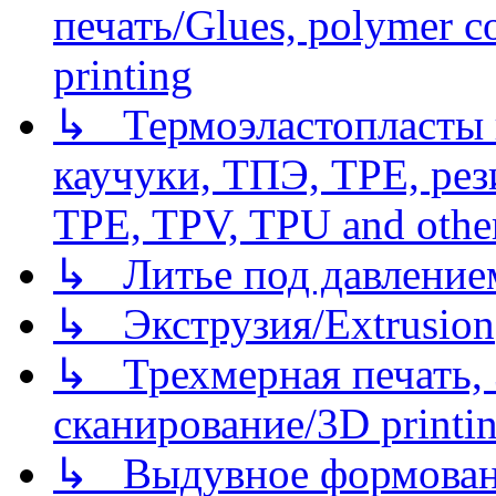
печать/Glues, polymer co
printing
↳ Термоэластопласты и
каучуки, ТПЭ, TPE, рез
TPE, TPV, TPU and other
↳ Литье под давлением/
↳ Экструзия/Extrusion
↳ Трехмерная печать,
сканирование/3D printin
↳ Выдувное формован