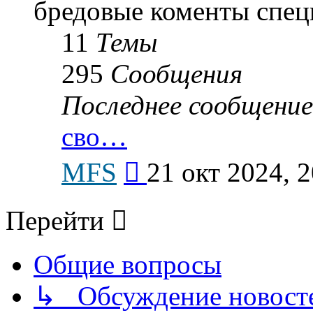
бредовые коменты спец
11
Темы
295
Сообщения
Последнее сообщение
сво…
Перейти
MFS
21 окт 2024, 2
к
последнему
сообщению
Перейти
Общие вопросы
↳ Обсуждение новостей