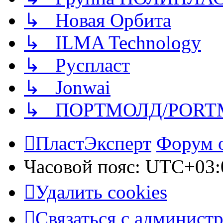
↳ Новая Орбита
↳ ILMA Technology
↳ Руспласт
↳ Jonwai
↳ ПОРТМОЛД/PORT
ПластЭксперт
Форум 
Часовой пояс:
UTC+03:
Удалить cookies
Связаться с админист