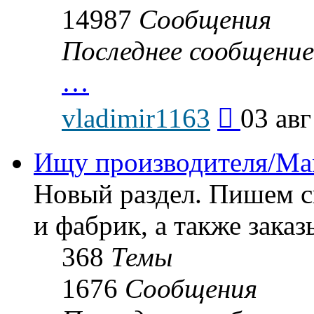
14987
Сообщения
Последнее сообщение
…
Перейти
vladimir1163
03 авг
к
последнему
сообщению
Ищу производителя/Man
Новый раздел. Пишем с
и фабрик, а также заказ
368
Темы
1676
Сообщения