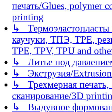
печать/Glues, polymer co
printing
↳ Термоэластопласты и
каучуки, ТПЭ, TPE, рез
TPE, TPV, TPU and other
↳ Литье под давлением/
↳ Экструзия/Extrusion
↳ Трехмерная печать,
сканирование/3D printin
↳ Выдувное формован