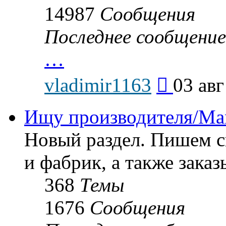
14987
Сообщения
Последнее сообщение
…
Перейти
vladimir1163
03 авг
к
последнему
сообщению
Ищу производителя/Man
Новый раздел. Пишем с
и фабрик, а также заказ
368
Темы
1676
Сообщения