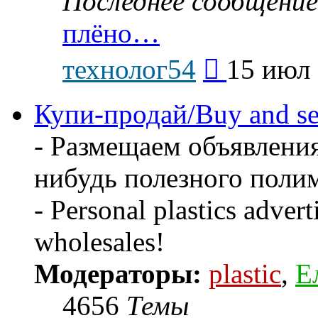
Последнее сообщение
плёно…
Перейти
технолог54
15 июл 
к
последнему
сообщению
Купи-продай/Buy and se
- Размещаем объявления
нибудь полезного поли
- Personal plastics advert
wholesales!
Модераторы:
plastic
,
Е
4656
Темы