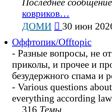
Последнее сообщение
ковриков…
Перейти
ДОМИ
30 июн 2026
к
последнему
сообщению
Оффтопик/Offtopic
- Разные вопросы, не о
приколы, и прочее и пр
безудержного спама и 
- Various questions about
everything according law
316
Темы