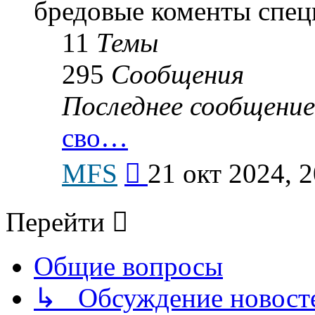
бредовые коменты спец
11
Темы
295
Сообщения
Последнее сообщение
сво…
Перейти
MFS
21 окт 2024, 2
к
последнему
сообщению
Перейти
Общие вопросы
↳ Обсуждение новостей