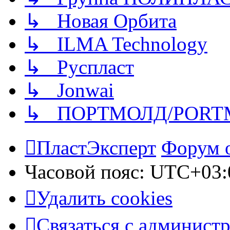
↳ Новая Орбита
↳ ILMA Technology
↳ Руспласт
↳ Jonwai
↳ ПОРТМОЛД/PORT
ПластЭксперт
Форум 
Часовой пояс:
UTC+03:
Удалить cookies
Связаться с админист