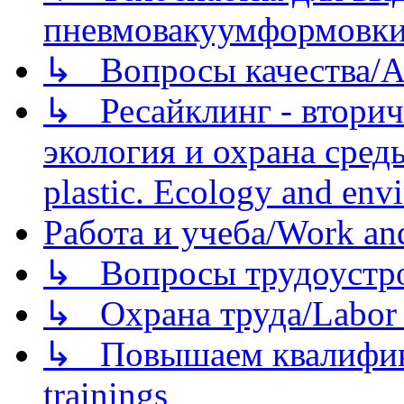
пневмовакуумформовк
↳ Вопросы качества/Abo
↳ Ресайклинг - вторич
экология и охрана среды/
plastic. Ecology and env
Работа и учеба/Work an
↳ Вопросы трудоустрой
↳ Охрана труда/Labor p
↳ Повышаем квалификац
trainings