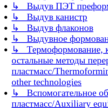
↳ Выдув ПЭТ префор
↳ Выдув канистр
↳ Выдув флаконов
↳ Выдувное формован
↳ Термоформование, ка
остальные методы пере
пластмасс/Thermoforming
other technologies
↳ Вспомогательное об
пластмасс/Auxiliary equi