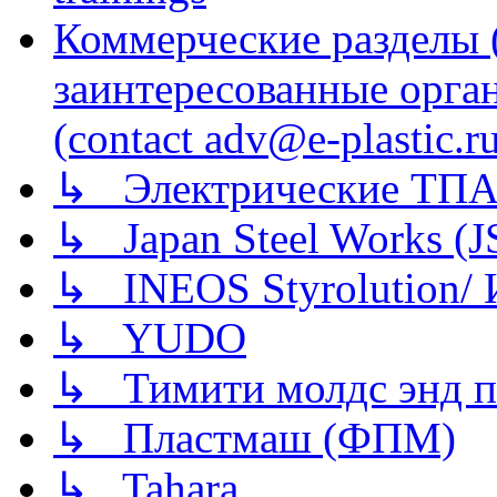
Коммерческие разделы 
заинтересованные орга
(contact adv@e-plastic.r
↳ Электрические ТПА
↳ Japan Steel Works (
↳ INEOS Styrolution
↳ YUDO
↳ Тимити молдс энд п
↳ Пластмаш (ФПМ)
↳ Tahara