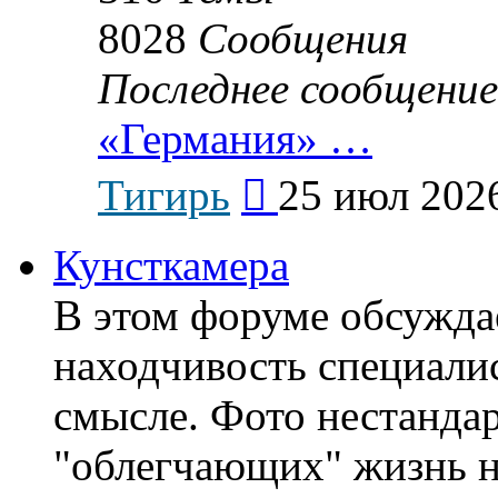
8028
Сообщения
Последнее сообщение
«Германия» …
Перейти
Тигирь
25 июл 2026
к
последнему
сообщению
Кунсткамера
В этом форуме обсужда
находчивость специали
смысле. Фото нестанда
"облегчающих" жизнь н