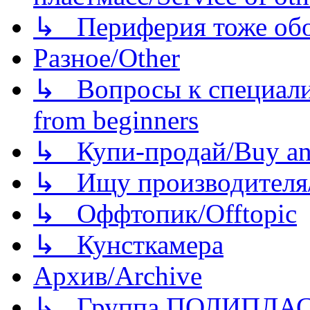
↳ Периферия тоже обору
Разное/Other
↳ Вопросы к специали
from beginners
↳ Купи-продай/Buy and
↳ Ищу производителя/
↳ Оффтопик/Offtopic
↳ Кунсткамера
Архив/Archive
↳ Группа ПОЛИПЛА