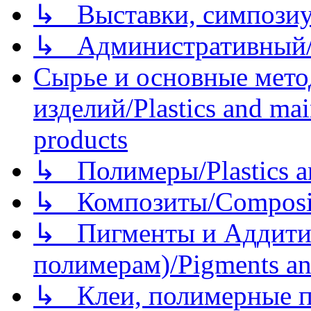
↳ Выставки, симпозиу
↳ Административный/
Сырье и основные мето
изделий/Plastics and mai
products
↳ Полимеры/Plastics a
↳ Композиты/Сomposite
↳ Пигменты и Аддитив
полимерам)/Pigments an
↳ Клеи, полимерные по