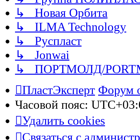
↳ Новая Орбита
↳ ILMA Technology
↳ Руспласт
↳ Jonwai
↳ ПОРТМОЛД/PORT
ПластЭксперт
Форум 
Часовой пояс:
UTC+03:
Удалить cookies
Связаться с админист