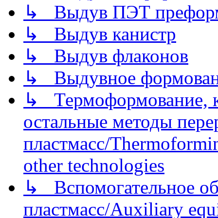
↳ Выдув ПЭТ префор
↳ Выдув канистр
↳ Выдув флаконов
↳ Выдувное формован
↳ Термоформование, ка
остальные методы пере
пластмасс/Thermoforming
other technologies
↳ Вспомогательное об
пластмасс/Auxiliary equi