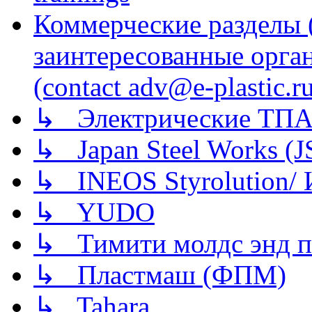
Коммерческие разделы 
заинтересованные орга
(contact adv@e-plastic.r
↳ Электрические ТПА
↳ Japan Steel Works (
↳ INEOS Styrolution
↳ YUDO
↳ Тимити молдс энд п
↳ Пластмаш (ФПМ)
↳ Tahara