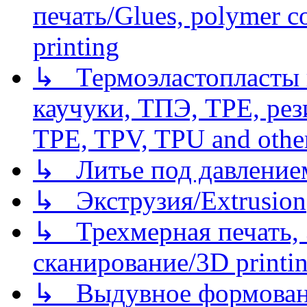
печать/Glues, polymer co
printing
↳ Термоэластопласты и
каучуки, ТПЭ, TPE, рез
TPE, TPV, TPU and other
↳ Литье под давлением/
↳ Экструзия/Extrusion
↳ Трехмерная печать,
сканирование/3D printin
↳ Выдувное формован