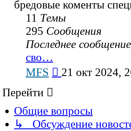
бредовые коменты спец
11
Темы
295
Сообщения
Последнее сообщение
сво…
Перейти
MFS
21 окт 2024, 2
к
последнему
сообщению
Перейти
Общие вопросы
↳ Обсуждение новостей