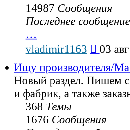
14987
Сообщения
Последнее сообщение
…
Перейти
vladimir1163
03 авг
к
последнему
сообщению
Ищу производителя/Man
Новый раздел. Пишем с
и фабрик, а также заказ
368
Темы
1676
Сообщения