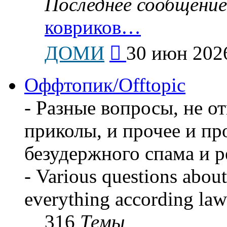
Последнее сообщение
ковриков…
Перейти
ДОМИ
30 июн 2026
к
последнему
сообщению
Оффтопик/Offtopic
- Разные вопросы, не о
приколы, и прочее и пр
безудержного спама и 
- Various questions about
everything according law
316
Темы