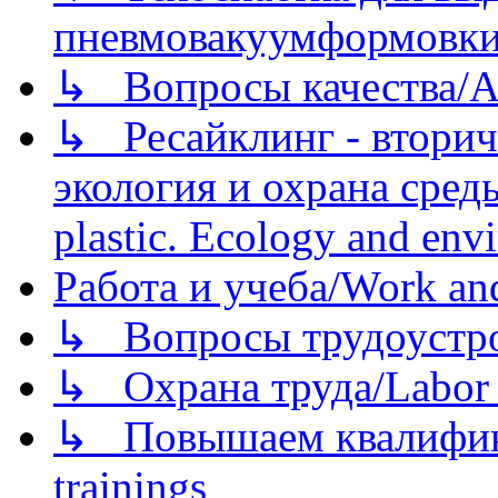
пневмовакуумформовк
↳ Вопросы качества/Abo
↳ Ресайклинг - вторич
экология и охрана среды/
plastic. Ecology and env
Работа и учеба/Work an
↳ Вопросы трудоустрой
↳ Охрана труда/Labor p
↳ Повышаем квалификац
trainings