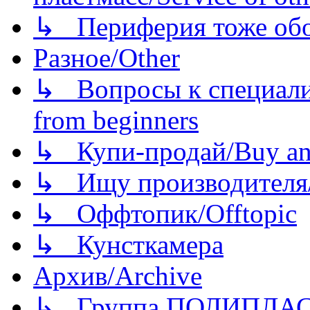
↳ Периферия тоже обору
Разное/Other
↳ Вопросы к специали
from beginners
↳ Купи-продай/Buy and
↳ Ищу производителя/
↳ Оффтопик/Offtopic
↳ Кунсткамера
Архив/Archive
↳ Группа ПОЛИПЛА