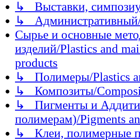
↳ Выставки, симпозиу
↳ Административный/
Сырье и основные мето
изделий/Plastics and mai
products
↳ Полимеры/Plastics a
↳ Композиты/Сomposite
↳ Пигменты и Аддитив
полимерам)/Pigments an
↳ Клеи, полимерные по