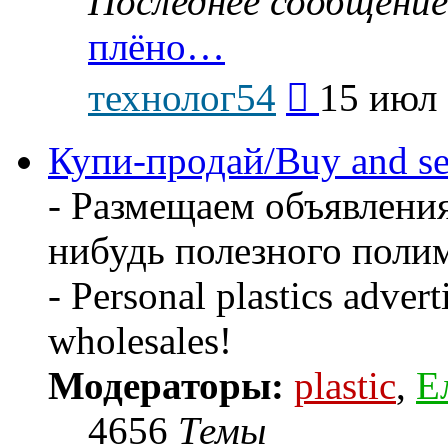
Последнее сообщение
плёно…
Перейти
технолог54
15 июл 
к
последнему
сообщению
Купи-продай/Buy and se
- Размещаем объявления
нибудь полезного поли
- Personal plastics advert
wholesales!
Модераторы:
plastic
,
Е
4656
Темы