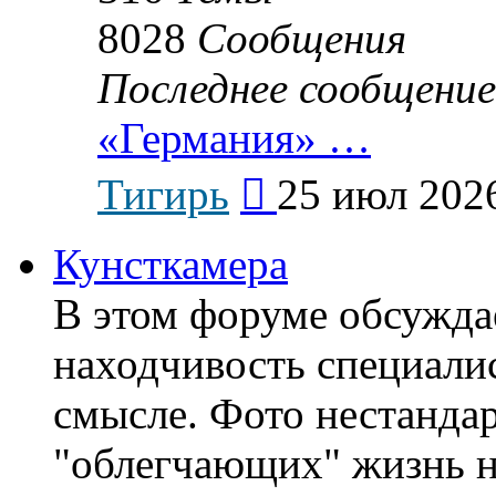
8028
Сообщения
Последнее сообщение
«Германия» …
Перейти
Тигирь
25 июл 2026
к
последнему
сообщению
Кунсткамера
В этом форуме обсужда
находчивость специали
смысле. Фото нестанда
"облегчающих" жизнь н