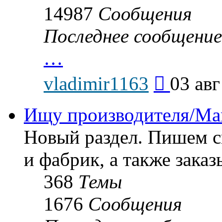
14987
Сообщения
Последнее сообщение
…
Перейти
vladimir1163
03 авг
к
последнему
сообщению
Ищу производителя/Man
Новый раздел. Пишем с
и фабрик, а также заказ
368
Темы
1676
Сообщения