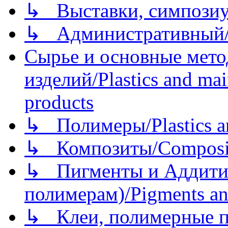
↳ Выставки, симпозиу
↳ Административный/
Сырье и основные мето
изделий/Plastics and mai
products
↳ Полимеры/Plastics a
↳ Композиты/Сomposite
↳ Пигменты и Аддитив
полимерам)/Pigments an
↳ Клеи, полимерные по