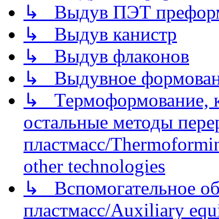
↳ Выдув ПЭТ префор
↳ Выдув канистр
↳ Выдув флаконов
↳ Выдувное формован
↳ Термоформование, ка
остальные методы пере
пластмасс/Thermoforming
other technologies
↳ Вспомогательное об
пластмасс/Auxiliary equi