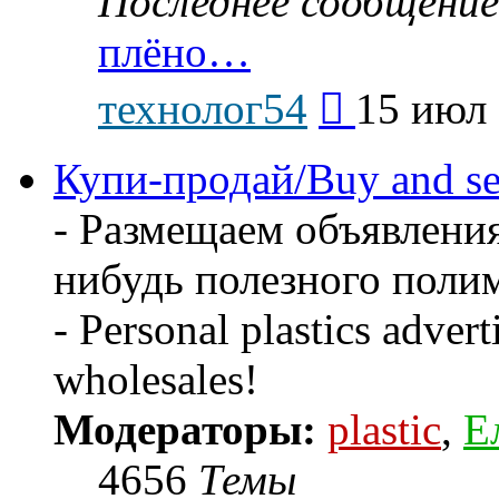
Последнее сообщение
плёно…
Перейти
технолог54
15 июл 
к
последнему
сообщению
Купи-продай/Buy and se
- Размещаем объявления
нибудь полезного поли
- Personal plastics advert
wholesales!
Модераторы:
plastic
,
Е
4656
Темы