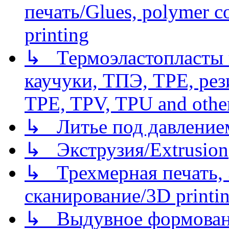
печать/Glues, polymer co
printing
↳ Термоэластопласты и
каучуки, ТПЭ, TPE, рез
TPE, TPV, TPU and other
↳ Литье под давлением/
↳ Экструзия/Extrusion
↳ Трехмерная печать,
сканирование/3D printin
↳ Выдувное формован