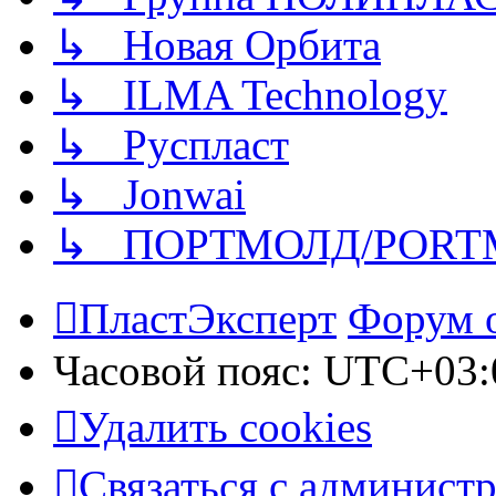
↳ Новая Орбита
↳ ILMA Technology
↳ Руспласт
↳ Jonwai
↳ ПОРТМОЛД/PORT
ПластЭксперт
Форум 
Часовой пояс:
UTC+03:
Удалить cookies
Связаться с админист