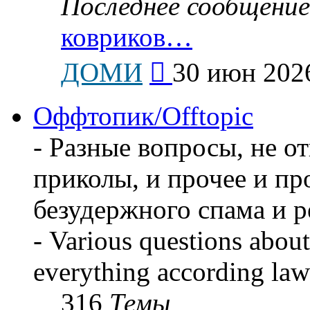
Последнее сообщение
ковриков…
Перейти
ДОМИ
30 июн 2026
к
последнему
сообщению
Оффтопик/Offtopic
- Разные вопросы, не о
приколы, и прочее и пр
безудержного спама и 
- Various questions about
everything according law
316
Темы