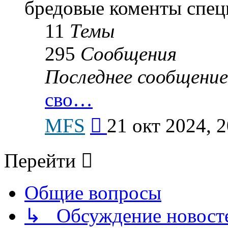
бредовые коменты спец
11
Темы
295
Сообщения
Последнее сообщение
сво…
Перейти
MFS
21 окт 2024, 2
к
последнему
сообщению
Перейти
Общие вопросы
↳ Обсуждение новостей