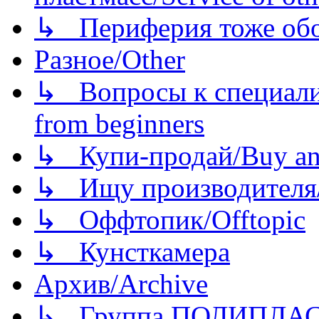
↳ Периферия тоже обору
Разное/Other
↳ Вопросы к специали
from beginners
↳ Купи-продай/Buy and
↳ Ищу производителя/
↳ Оффтопик/Offtopic
↳ Кунсткамера
Архив/Archive
↳ Группа ПОЛИПЛА