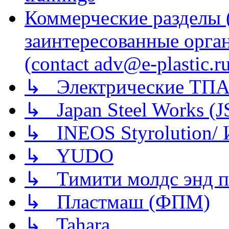
Коммерческие разделы 
заинтересованные орга
(contact adv@e-plastic.r
↳ Электрические ТПА
↳ Japan Steel Works (
↳ INEOS Styrolution
↳ YUDO
↳ Тимити молдс энд п
↳ Пластмаш (ФПМ)
↳ Tahara