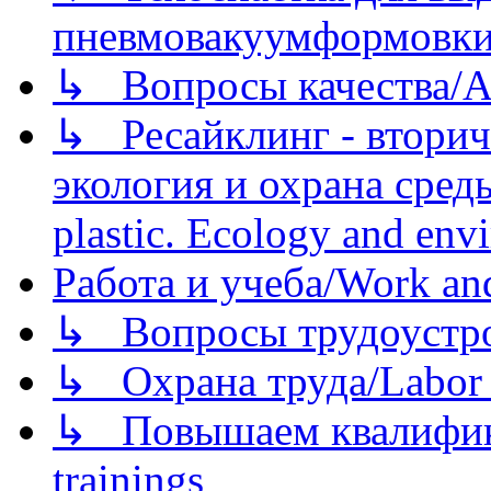
пневмовакуумформовк
↳ Вопросы качества/Abo
↳ Ресайклинг - вторич
экология и охрана среды/
plastic. Ecology and env
Работа и учеба/Work an
↳ Вопросы трудоустрой
↳ Охрана труда/Labor p
↳ Повышаем квалификац
trainings