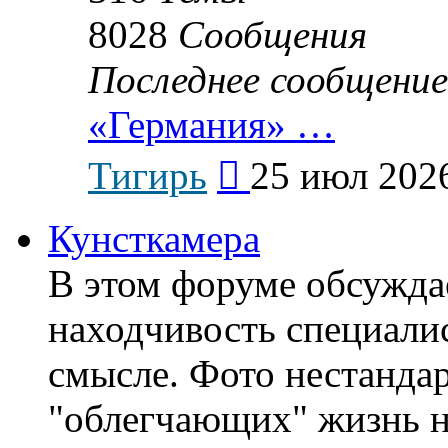
8028
Сообщения
Последнее сообщение
«Германия» …
Перейти
Тигирь
25 июл 2026
к
последнему
сообщению
Кунсткамера
В этом форуме обсужда
находчивость специали
смысле. Фото нестанда
"облегчающих" жизнь н