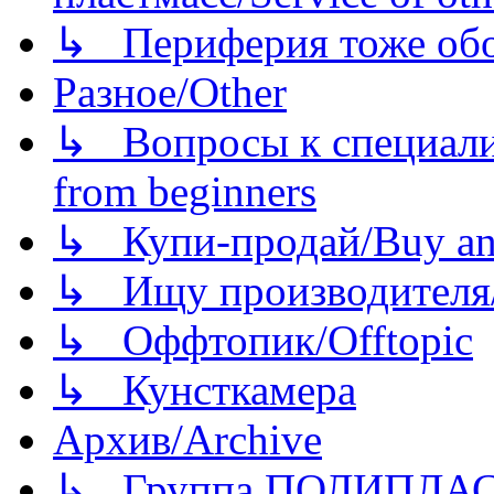
↳ Периферия тоже обору
Разное/Other
↳ Вопросы к специали
from beginners
↳ Купи-продай/Buy and
↳ Ищу производителя/
↳ Оффтопик/Offtopic
↳ Кунсткамера
Архив/Archive
↳ Группа ПОЛИПЛА