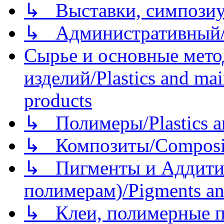
↳ Выставки, симпозиу
↳ Административный/
Сырье и основные мето
изделий/Plastics and mai
products
↳ Полимеры/Plastics a
↳ Композиты/Сomposite
↳ Пигменты и Аддитив
полимерам)/Pigments an
↳ Клеи, полимерные по