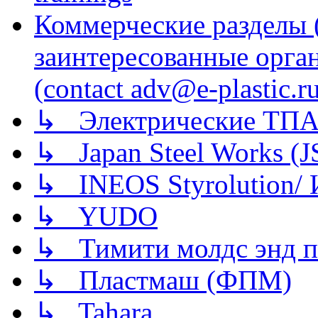
Коммерческие разделы 
заинтересованные орга
(contact adv@e-plastic.r
↳ Электрические ТПА
↳ Japan Steel Works (
↳ INEOS Styrolution
↳ YUDO
↳ Тимити молдс энд п
↳ Пластмаш (ФПМ)
↳ Tahara