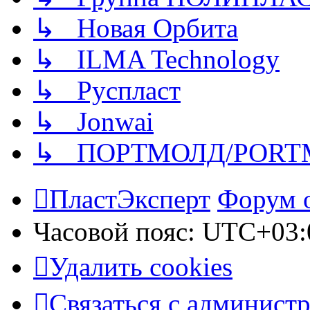
↳ Новая Орбита
↳ ILMA Technology
↳ Руспласт
↳ Jonwai
↳ ПОРТМОЛД/PORT
ПластЭксперт
Форум 
Часовой пояс:
UTC+03:
Удалить cookies
Связаться с админист