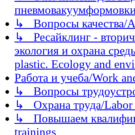
пневмовакуумформовк
↳ Вопросы качества/Abo
↳ Ресайклинг - вторич
экология и охрана среды/
plastic. Ecology and env
Работа и учеба/Work an
↳ Вопросы трудоустрой
↳ Охрана труда/Labor p
↳ Повышаем квалификац
trainings