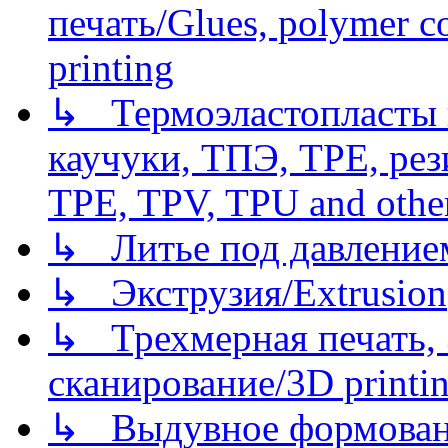
печать/Glues, polymer co
printing
↳ Термоэластопласты и
каучуки, ТПЭ, TPE, рез
TPE, TPV, TPU and other
↳ Литье под давлением/
↳ Экструзия/Extrusion
↳ Трехмерная печать,
сканирование/3D printin
↳ Выдувное формован