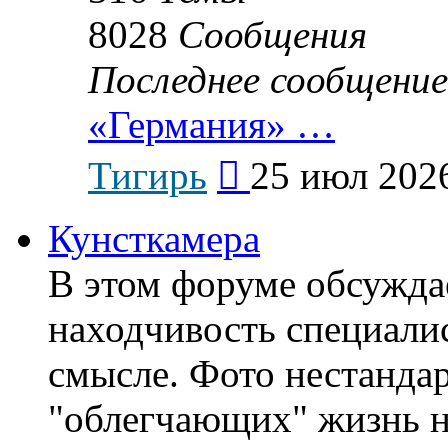
8028
Сообщения
Последнее сообщение
«Германия» …
Перейти
Тигирь
25 июл 2026
к
последнему
сообщению
Кунсткамера
В этом форуме обсужда
находчивость специали
смысле. Фото нестанда
"облегчающих" жизнь н