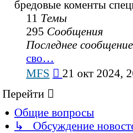
бредовые коменты спец
11
Темы
295
Сообщения
Последнее сообщение
сво…
Перейти
MFS
21 окт 2024, 2
к
последнему
сообщению
Перейти
Общие вопросы
↳ Обсуждение новостей