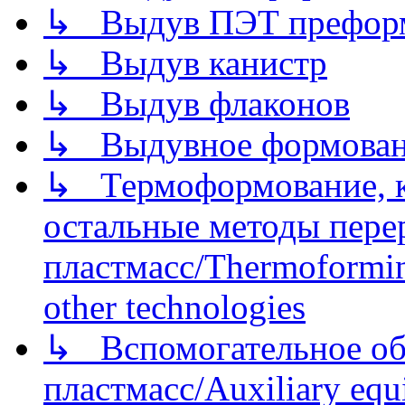
↳ Выдув ПЭТ префор
↳ Выдув канистр
↳ Выдув флаконов
↳ Выдувное формован
↳ Термоформование, ка
остальные методы пере
пластмасс/Thermoforming
other technologies
↳ Вспомогательное об
пластмасс/Auxiliary equi