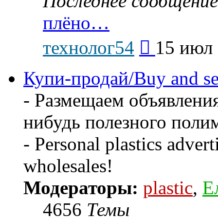
Последнее сообщение
плёно…
Перейти
технолог54
15 июл 
к
последнему
сообщению
Купи-продай/Buy and se
- Размещаем объявления
нибудь полезного поли
- Personal plastics advert
wholesales!
Модераторы:
plastic
,
Е
4656
Темы