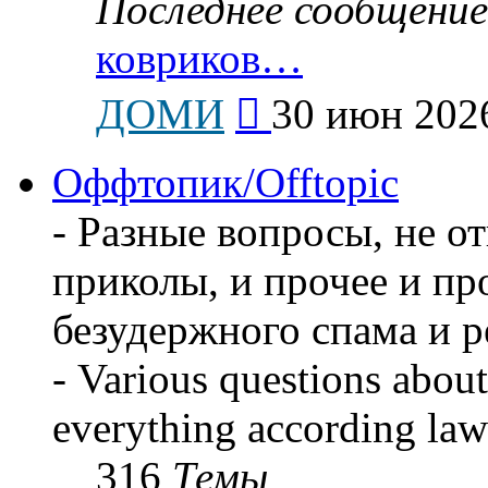
Последнее сообщение
ковриков…
Перейти
ДОМИ
30 июн 2026
к
последнему
сообщению
Оффтопик/Offtopic
- Разные вопросы, не о
приколы, и прочее и пр
безудержного спама и 
- Various questions about
everything according law
316
Темы