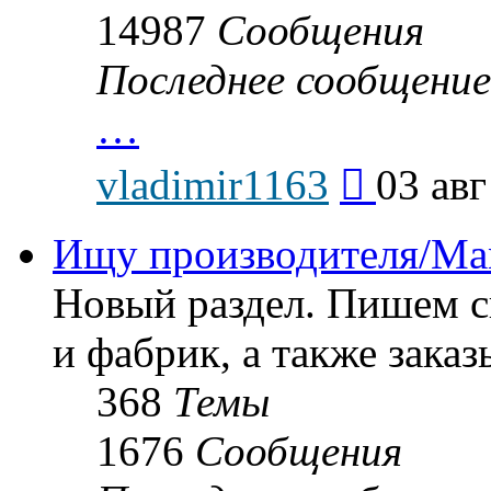
14987
Сообщения
Последнее сообщение
…
Перейти
vladimir1163
03 авг
к
последнему
сообщению
Ищу производителя/Man
Новый раздел. Пишем с
и фабрик, а также заказ
368
Темы
1676
Сообщения