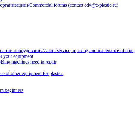
анизации)/Commercial forums (contact adv@e-plastic.ru)
нии оборудования/About service, reparing and maitenance of equi
r your equipment
ing machines need in repair
f other equipment for plastics
m beginners