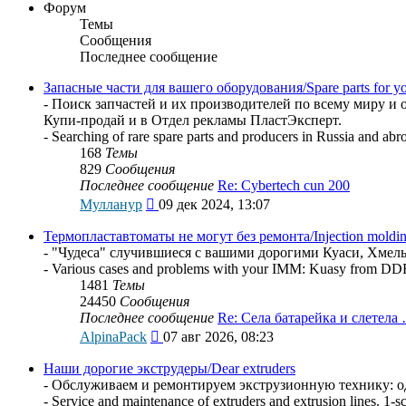
Форум
Темы
Сообщения
Последнее сообщение
Запасные части для вашего оборудования/Spare parts for y
- Поиск запчастей и их производителей по всему миру и о
Купи-продай и в Отдел рекламы ПластЭксперт.
- Searching of rare spare parts and producers in Russia and abr
168
Темы
829
Сообщения
Последнее сообщение
Re: Cybertech cun 200
Перейти
Мулланур
09 дек 2024, 13:07
к
последнему
Термопластавтоматы не могут без ремонта/Injection molding
сообщению
- "Чудеса" случившиеся с вашими дорогими Куаси, Хме
- Various cases and problems with your IMM: Kuasy from DDR
1481
Темы
24450
Сообщения
Последнее сообщение
Re: Села батарейка и слетела
Перейти
AlpinaPack
07 авг 2026, 08:23
к
последнему
Наши дорогие экструдеры/Dear extruders
сообщению
- Обслуживаем и ремонтируем экструзионную технику: од
- Service and maintenance of extruders and extrusion lines. 1-s