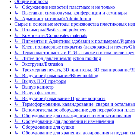
Общие вопросы
↳ Обсуждение новостей пластмасс и не только
↳ Выставки, симпозиумы, конференции и семинары
↳ Административный/Admin forum
Сырье и основные методы производства пластиковых изделий/
↳ Полимеры/Plastics and polymers
↳ Композиты/Сomposites materials
↳ Пигменты и Аддитивы (добавки к полимерам)/Pigments
↳ Клеи, полимерные покрытия (лакокраска) и печать/Glues, 
↳ Термоэластопласты и РТИ, а также и в том числе каучук
↳ Литье под давлением/Injection molding
↳ Экструзия/Extrusion
↳ Трехмерная печать, 3D принтеры, 3D сканирование/3D pr
↳ Выдувное формование/Blow molding
↳ Выдув ПЭТ преформ
↳ Выдув канистр
↳ Выдув флаконов
↳ Выдувное формование Прочие вопросы
↳ Термоформование, каландрование, сварка и остальные ме
↳ Вспомогательное оборудование для переработки пластмасс
↳ Оборудование для охлаждения и термостатирования
↳ Оборудование для дробления и измельчения
↳ Оборудование для сушки
↳ Оборудование для хранения, дозирования и подачи сы