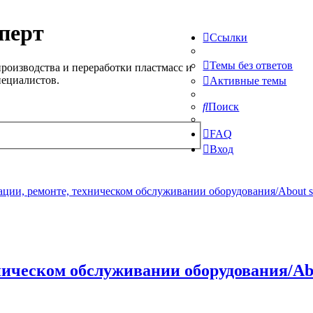
перт
Ссылки
Темы без ответов
роизводства и переработки пластмасс и
пециалистов.
Активные темы
Поиск
FAQ
Вход
ции, ремонте, техническом обслуживании оборудования/About serv
ическом обслуживании оборудования/About