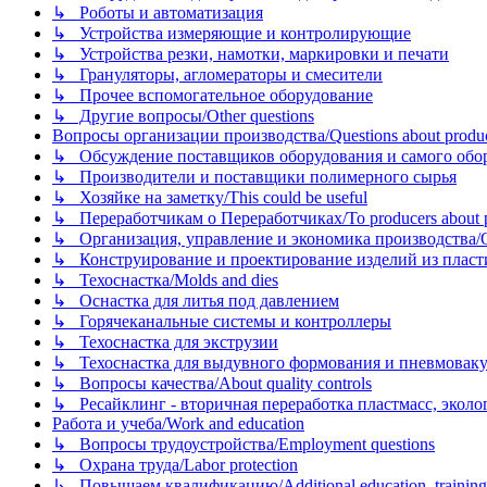
↳ Роботы и автоматизация
↳ Устройства измеряющие и контролирующие
↳ Устройства резки, намотки, маркировки и печати
↳ Грануляторы, агломераторы и смесители
↳ Прочее вспомогательное оборудование
↳ Другие вопросы/Other questions
Вопросы организации производства/Questions about product
↳ Обсуждение поставщиков оборудования и самого оборудо
↳ Производители и поставщики полимерного сырья
↳ Хозяйке на заметку/This could be useful
↳ Переработчикам о Переработчиках/To producers about p
↳ Организация, управление и экономика производства/Org
↳ Конструирование и проектирование изделий из пластиков
↳ Техоснастка/Molds and dies
↳ Оснастка для литья под давлением
↳ Горячеканальные системы и контроллеры
↳ Техоснастка для экструзии
↳ Техоснастка для выдувного формования и пневмовак
↳ Вопросы качества/About quality controls
↳ Ресайклинг - вторичная переработка пластмасс, экология и
Работа и учеба/Work and education
↳ Вопросы трудоустройства/Employment questions
↳ Охрана труда/Labor protection
↳ Повышаем квалификацию/Additional education, training