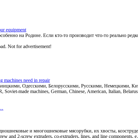
our equipment
собенно на Родине. Если кто-то производит что-то реально редко
oad. Not for advertisement!
 machines need in repair
льницкими, Одесскими, Белорусскими, Русскими, Немецкими, 
, Soviet-made machines, German, Chinese, American, Italian, Belaru
 …
ношнековые и многошнековые мясорубки, их хвосты, коэструдер
crew and 2-screw extruders, co-extruders, lines, and line components, e.