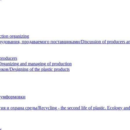
ion organizing
вания, продаваемого поставщиками/Discussion of producers and r
roducers
anizing and managing of production
/Designing of the plastic products
уумформовки
 охрана среды/Recycling - the second life of plastic. Ecology and 
s