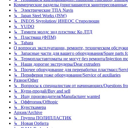
Коммерческие разделы (приглашаются заинтересованные орг
↳ Электрические ТПА Navis
↳ Japan Steel Works (JSW)
↳ INEOS Styrolution/ ИНЕОС Стиролюшн
↳ YUDO
↳ Тимити молдс энд плэстикс Ко ЛТД
↳ Пластмаш (ФПМ)
↳ Tahara
О вопросах эксплуатации, ремонте, техническом обслужива
↳ Запасные части для вашего оборудования/Spare parts fo
↳ Термопластавтоматы не могут без ремонта/Injection mold
↳ Наши дорогие экструдеры/Dear extruders
↳ Прочее оборудование для переработки пластмасс/Service o
↳ Периферия тоже оборудование/Service of auxiliaries
Разное/Other
↳ Вопросы к специалистам от начинающих/Questions fro
↳ Купи-продай/Buy and sell
↳ Ищу производителя/Manufacturer wanted
↳ Оффтопик/Offtopic
↳ Кунсткамера
Архив/Archive
↳ Группа ПОЛИПЛАСТИК
↳ Новая Орбита