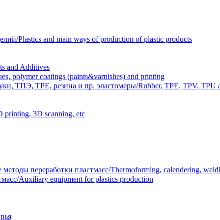
Plastics and main ways of production of plastic products
 and Additives
polymer coatings (paints&varnishes) and printing
и, ТПЭ, TPE, резина и пр. эластомеры/Rubber, TPE, TPV, TPU an
inting, 3D scanning, etc
тоды переработки пластмасс/Thermoforming, calendering, welding
/Auxiliary equipment for plastics production
рья