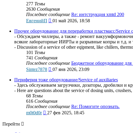
277
Темы
2630
Сообщения
Последнее сообщение
Re: интструкция xmtd 200
Перейти
ЕвгенийП
01 май 2026, 18:58
к
последнему
Прочее оборудование для переработки пластмасс/Service of o
сообщению
- Обсуждаем чиллеры, а также - ремонт вакуумформовоч
всякие лабораторные ИИРТы и разрывные копры и т.д. и т
- Discussion of a service of other eqipment, like chillers, the
101
Темы
741
Сообщения
Последнее сообщение
Бюджетное оборудование для
Перейти
Sintez7878
07 янв 2026, 23:09
к
последнему
Периферия тоже оборудование/Service of auxiliaries
сообщению
- Здесь обслуживаем загрузчики, дозаторы, дробилки и к
- Here are questions about the service of dosing units, crushers,
68
Темы
616
Сообщения
Последнее сообщение
Re: Помогите опознать.
Перейти
m0t0d0r
27 фев 2025, 18:45
к
последнему
Перейти
сообщению