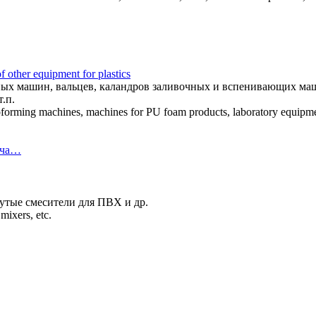
ther equipment for plastics
ных машин, вальцев, каландров заливочных и вспенивающих маш
.п.
rmoforming machines, machines for PU foam products, laboratory equipme
 ча…
рутые смесители для ПВХ и др.
 mixers, etc.