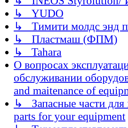
↳ INEOS Styrolution
↳ YUDO
↳ Тимити молдс энд п
↳ Пластмаш (ФПМ)
↳ Tahara
О вопросах эксплуатаци
обслуживании оборудова
and maitenance of equip
↳ Запасные части для 
parts for your equipment