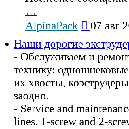
…
Перейти
AlpinaPack
07 авг 
к
последнему
сообщению
Наши дорогие экструдер
- Обслуживаем и ремон
технику: одношнековые
их хвосты, коэструдеры
заодно.
- Service and maintenanc
lines. 1-screw and 2-scre