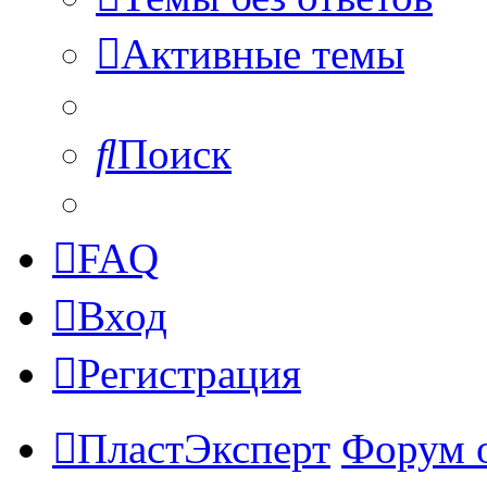
Активные темы
Поиск
FAQ
Вход
Регистрация
ПластЭксперт
Форум 