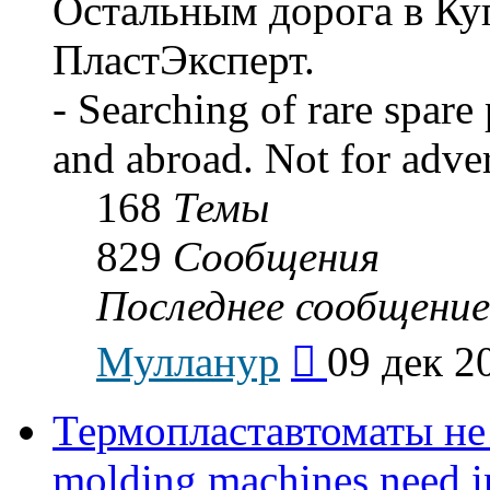
Остальным дорога в Ку
ПластЭксперт.
- Searching of rare spare
and abroad. Not for adve
168
Темы
829
Сообщения
Последнее сообщение
Перейти
Мулланур
09 дек 2
к
последнему
сообщению
Термопластавтоматы не 
molding machines need in