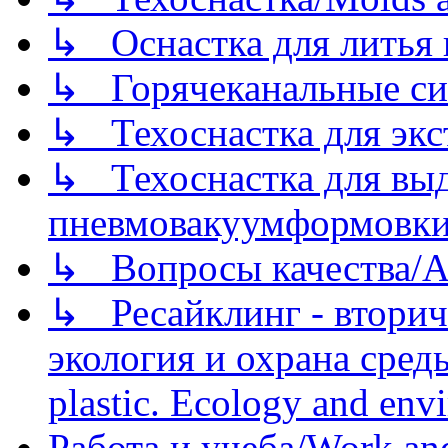
↳ Оснастка для литья 
↳ Горячеканальные си
↳ Техоснастка для экс
↳ Техоснастка для вы
пневмовакуумформовк
↳ Вопросы качества/Abo
↳ Ресайклинг - вторич
экология и охрана среды/
plastic. Ecology and env
Работа и учеба/Work an