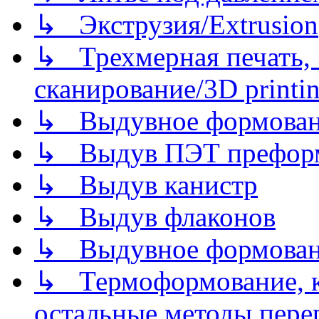
↳ Экструзия/Extrusion
↳ Трехмерная печать,
сканирование/3D printin
↳ Выдувное формован
↳ Выдув ПЭТ префор
↳ Выдув канистр
↳ Выдув флаконов
↳ Выдувное формован
↳ Термоформование, ка
остальные методы пере