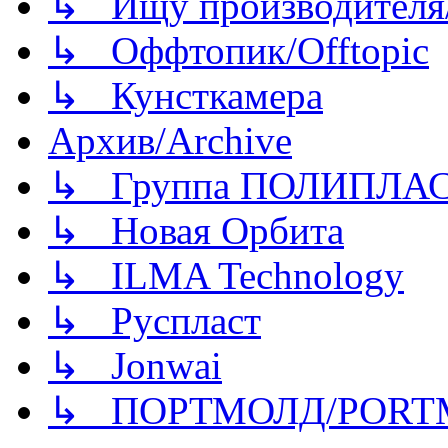
↳ Ищу производителя/
↳ Оффтопик/Offtopic
↳ Кунсткамера
Архив/Archive
↳ Группа ПОЛИПЛА
↳ Новая Орбита
↳ ILMA Technology
↳ Руспласт
↳ Jonwai
↳ ПОРТМОЛД/PORT