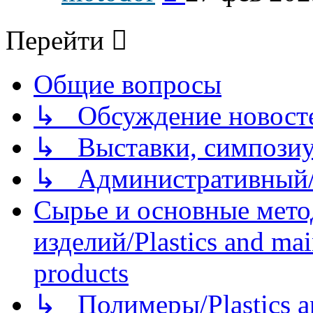
последнему
сообщению
Перейти
Общие вопросы
↳ Обсуждение новостей
↳ Выставки, симпозиу
↳ Административный/
Сырье и основные мето
изделий/Plastics and mai
products
↳ Полимеры/Plastics a