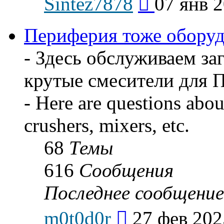
Sintez7878
07 янв 2
к
последнему
сообщению
Периферия тоже оборудов
- Здесь обслуживаем за
крутые смесители для 
- Here are questions about
crushers, mixers, etc.
68
Темы
616
Сообщения
Последнее сообщение
Перейти
m0t0d0r
27 фев 202
к