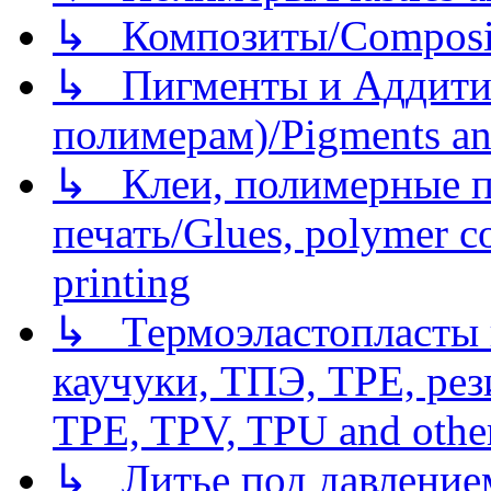
↳ Композиты/Сomposite
↳ Пигменты и Аддитив
полимерам)/Pigments an
↳ Клеи, полимерные по
печать/Glues, polymer co
printing
↳ Термоэластопласты и
каучуки, ТПЭ, TPE, рез
TPE, TPV, TPU and other
↳ Литье под давлением/