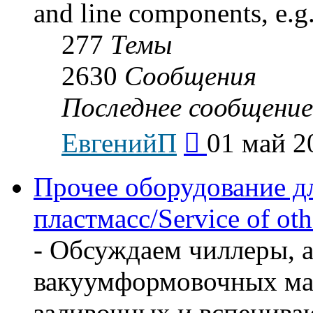
and line components, e.g.
277
Темы
2630
Сообщения
Последнее сообщение
Перейти
ЕвгенийП
01 май 2
к
последнему
сообщению
Прочее оборудование д
пластмасс/Service of oth
- Обсуждаем чиллеры, а
вакуумформовочных маш
заливочных и вспенив