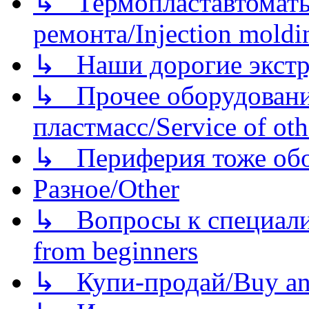
↳ Термопластавтоматы 
ремонта/Injection moldin
↳ Наши дорогие экстру
↳ Прочее оборудовани
пластмасс/Service of oth
↳ Периферия тоже обору
Разное/Other
↳ Вопросы к специали
from beginners
↳ Купи-продай/Buy and