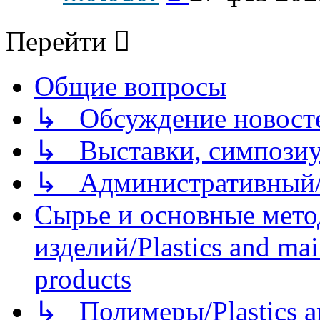
последнему
сообщению
Перейти
Общие вопросы
↳ Обсуждение новостей
↳ Выставки, симпозиу
↳ Административный/
Сырье и основные мето
изделий/Plastics and mai
products
↳ Полимеры/Plastics a