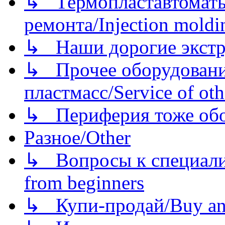
↳ Термопластавтоматы 
ремонта/Injection moldin
↳ Наши дорогие экстру
↳ Прочее оборудовани
пластмасс/Service of oth
↳ Периферия тоже обору
Разное/Other
↳ Вопросы к специали
from beginners
↳ Купи-продай/Buy and