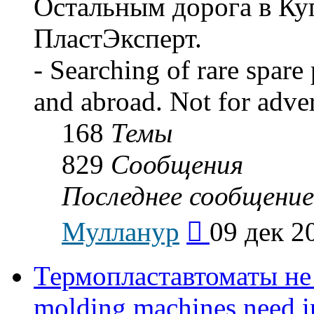
Остальным дорога в Ку
ПластЭксперт.
- Searching of rare spare
and abroad. Not for adve
168
Темы
829
Сообщения
Последнее сообщение
Перейти
Мулланур
09 дек 2
к
последнему
сообщению
Термопластавтоматы не 
molding machines need in