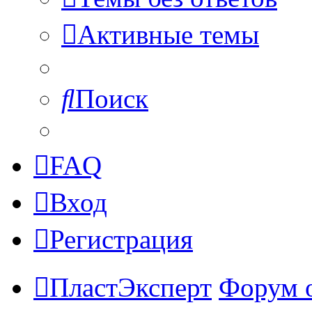
Активные темы
Поиск
FAQ
Вход
Регистрация
ПластЭксперт
Форум 