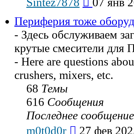
Sintez7878
07 янв 2
к
последнему
сообщению
Периферия тоже оборудов
- Здесь обслуживаем за
крутые смесители для 
- Here are questions about
crushers, mixers, etc.
68
Темы
616
Сообщения
Последнее сообщение
Перейти
m0t0d0r
27 фев 202
к