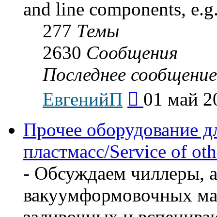
and line components, e.g.
277
Темы
2630
Сообщения
Последнее сообщение
Перейти
ЕвгенийП
01 май 2
к
последнему
сообщению
Прочее оборудование д
пластмасс/Service of oth
- Обсуждаем чиллеры, а
вакуумформовочных маш
заливочных и вспенив