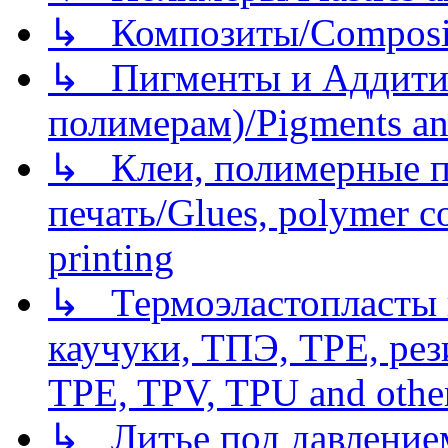
↳ Композиты/Сomposite
↳ Пигменты и Аддитив
полимерам)/Pigments an
↳ Клеи, полимерные по
печать/Glues, polymer co
printing
↳ Термоэластопласты и
каучуки, ТПЭ, TPE, рез
TPE, TPV, TPU and other
↳ Литье под давлением/