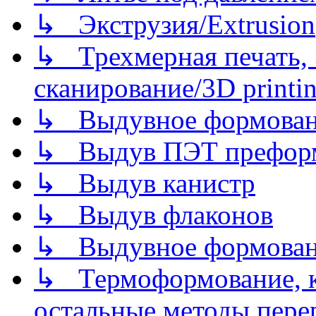
↳ Экструзия/Extrusion
↳ Трехмерная печать,
сканирование/3D printin
↳ Выдувное формован
↳ Выдув ПЭТ префор
↳ Выдув канистр
↳ Выдув флаконов
↳ Выдувное формован
↳ Термоформование, ка
остальные методы пере