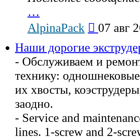
…
Перейти
AlpinaPack
07 авг 
к
последнему
сообщению
Наши дорогие экструдер
- Обслуживаем и ремон
технику: одношнековые
их хвосты, коэструдеры
заодно.
- Service and maintenanc
lines. 1-screw and 2-scre