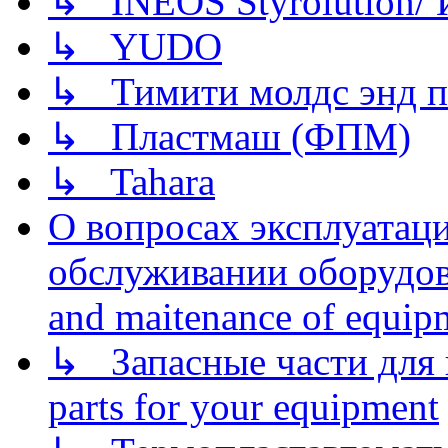
↳ INEOS Styrolution
↳ YUDO
↳ Тимити молдс энд п
↳ Пластмаш (ФПМ)
↳ Tahara
О вопросах эксплуатаци
обслуживании оборудова
and maitenance of equip
↳ Запасные части для 
parts for your equipment