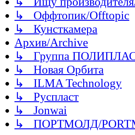
↳ Ищу производителя/
↳ Оффтопик/Offtopic
↳ Кунсткамера
Архив/Archive
↳ Группа ПОЛИПЛА
↳ Новая Орбита
↳ ILMA Technology
↳ Руспласт
↳ Jonwai
↳ ПОРТМОЛД/PORT