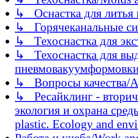
↳ Оснастка для литья 
↳ Горячеканальные си
↳ Техоснастка для экс
↳ Техоснастка для вы
пневмовакуумформовк
↳ Вопросы качества/Abo
↳ Ресайклинг - вторич
экология и охрана среды/
plastic. Ecology and env
Работа и учеба/Work an