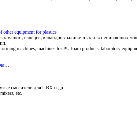
ther equipment for plastics
ных машин, вальцев, каландров заливочных и вспенивающих маш
.п.
rmoforming machines, machines for PU foam products, laboratory equipme
 ча…
рутые смесители для ПВХ и др.
 mixers, etc.