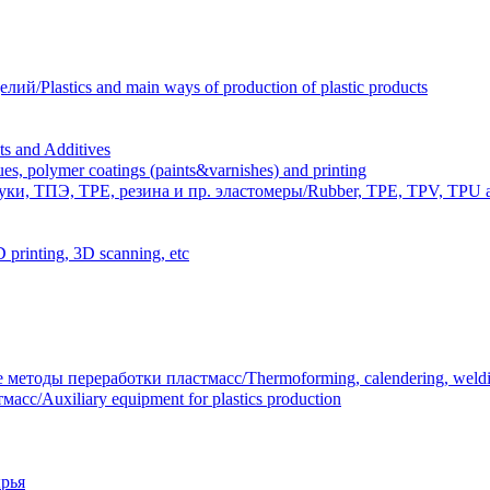
Plastics and main ways of production of plastic products
 and Additives
polymer coatings (paints&varnishes) and printing
и, ТПЭ, TPE, резина и пр. эластомеры/Rubber, TPE, TPV, TPU an
inting, 3D scanning, etc
тоды переработки пластмасс/Thermoforming, calendering, welding
/Auxiliary equipment for plastics production
рья