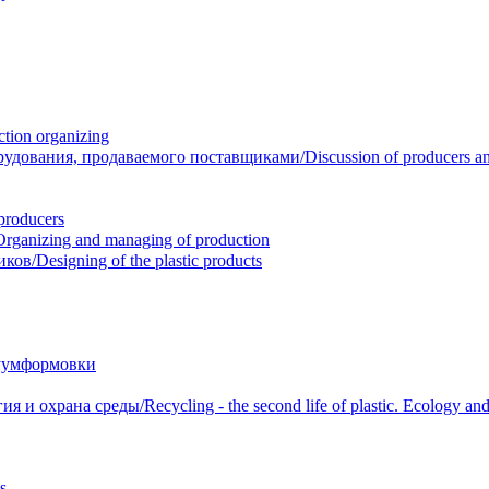
ion organizing
вания, продаваемого поставщиками/Discussion of producers and r
roducers
anizing and managing of production
/Designing of the plastic products
уумформовки
 охрана среды/Recycling - the second life of plastic. Ecology and 
s