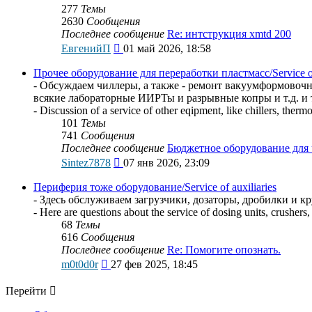
277
Темы
2630
Сообщения
Последнее сообщение
Re: интструкция xmtd 200
Перейти
ЕвгенийП
01 май 2026, 18:58
к
последнему
Прочее оборудование для переработки пластмасс/Service of o
сообщению
- Обсуждаем чиллеры, а также - ремонт вакуумформовоч
всякие лабораторные ИИРТы и разрывные копры и т.д. и т
- Discussion of a service of other eqipment, like chillers, the
101
Темы
741
Сообщения
Последнее сообщение
Бюджетное оборудование для
Перейти
Sintez7878
07 янв 2026, 23:09
к
последнему
Периферия тоже оборудование/Service of auxiliaries
сообщению
- Здесь обслуживаем загрузчики, дозаторы, дробилки и к
- Here are questions about the service of dosing units, crushers,
68
Темы
616
Сообщения
Последнее сообщение
Re: Помогите опознать.
Перейти
m0t0d0r
27 фев 2025, 18:45
к
последнему
Перейти
сообщению