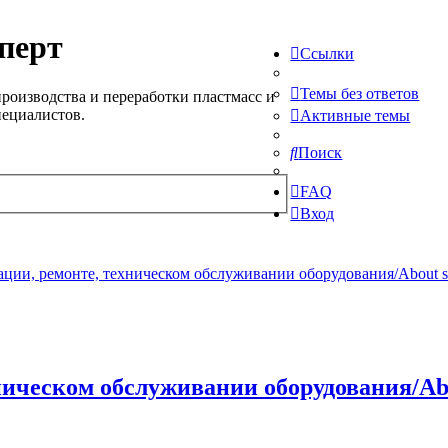
перт
Ссылки
Темы без ответов
роизводства и переработки пластмасс и
пециалистов.
Активные темы
Поиск
FAQ
Вход
ции, ремонте, техническом обслуживании оборудования/About serv
ическом обслуживании оборудования/About