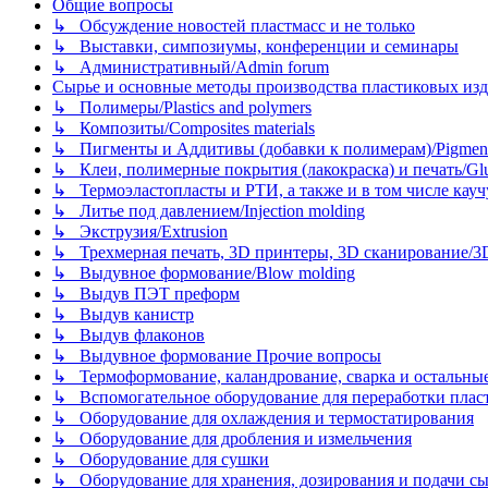
Общие вопросы
↳ Обсуждение новостей пластмасс и не только
↳ Выставки, симпозиумы, конференции и семинары
↳ Административный/Admin forum
Сырье и основные методы производства пластиковых изделий/
↳ Полимеры/Plastics and polymers
↳ Композиты/Сomposites materials
↳ Пигменты и Аддитивы (добавки к полимерам)/Pigments
↳ Клеи, полимерные покрытия (лакокраска) и печать/Glues, 
↳ Термоэластопласты и РТИ, а также и в том числе каучук
↳ Литье под давлением/Injection molding
↳ Экструзия/Extrusion
↳ Трехмерная печать, 3D принтеры, 3D сканирование/3D pr
↳ Выдувное формование/Blow molding
↳ Выдув ПЭТ преформ
↳ Выдув канистр
↳ Выдув флаконов
↳ Выдувное формование Прочие вопросы
↳ Термоформование, каландрование, сварка и остальные ме
↳ Вспомогательное оборудование для переработки пластмасс
↳ Оборудование для охлаждения и термостатирования
↳ Оборудование для дробления и измельчения
↳ Оборудование для сушки
↳ Оборудование для хранения, дозирования и подачи сы