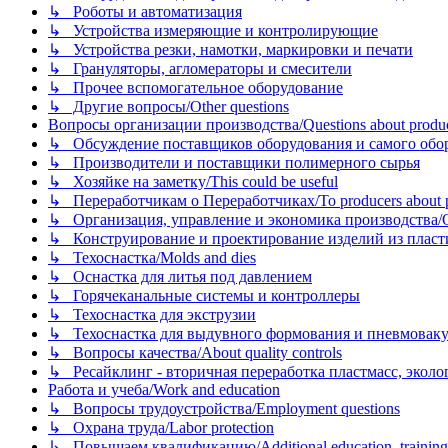
↳ Роботы и автоматизация
↳ Устройства измеряющие и контролирующие
↳ Устройства резки, намотки, маркировки и печати
↳ Грануляторы, агломераторы и смесители
↳ Прочее вспомогательное оборудование
↳ Другие вопросы/Other questions
Вопросы организации производства/Questions about product
↳ Обсуждение поставщиков оборудования и самого оборудо
↳ Производители и поставщики полимерного сырья
↳ Хозяйке на заметку/This could be useful
↳ Переработчикам о Переработчиках/To producers about p
↳ Организация, управление и экономика производства/Org
↳ Конструирование и проектирование изделий из пластиков
↳ Техоснастка/Molds and dies
↳ Оснастка для литья под давлением
↳ Горячеканальные системы и контроллеры
↳ Техоснастка для экструзии
↳ Техоснастка для выдувного формования и пневмовак
↳ Вопросы качества/About quality controls
↳ Ресайклинг - вторичная переработка пластмасс, экология и
Работа и учеба/Work and education
↳ Вопросы трудоустройства/Employment questions
↳ Охрана труда/Labor protection
↳ Повышаем квалификацию/Additional education, training