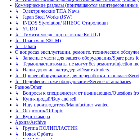
Коммерческие разделы (приглашаются заинтересованные орг
↳ Электрические ТПА Navis
↳ Japan Steel Works (JSW)
↳ INEOS Styrolution/ ИНЕОС Стиролюшн
↳ YUDO
↳ Тимити молдс энд плэстикс Ко ЛТД
↳ Пластмаш (ФПМ)
↳ Tahara
О вопросах эксплуатации, ремонте, техническом обслужива
↳ Запасные части для вашего оборудования/Spare parts fo
↳ Термопластавтоматы не могут без ремонта/Injection mold
↳ Наши дорогие экструдеры/Dear extruders
↳ Прочее оборудование для переработки пластмасс/Service o
↳ Периферия тоже оборудование/Service of auxiliaries
Разное/Other
↳ Вопросы к специалистам от начинающих/Questions fro
↳ Купи-продай/Buy and sell
↳ Ищу производителя/Manufacturer wanted
↳ Оффтопик/Offtopic
↳ Кунсткамера
Архив/Archive
↳ Группа ПОЛИПЛАСТИК
↳ Новая Орбита