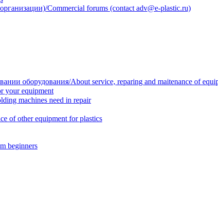
анизации)/Commercial forums (contact adv@e-plastic.ru)
нии оборудования/About service, reparing and maitenance of equi
r your equipment
ing machines need in repair
f other equipment for plastics
m beginners