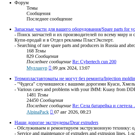
Форум
Темы
Сообщения
Последнее сообщение
Запасные части для вашего оборудования/Spare parts for y
- Поиск запчастей и их производителей по всему миру и о
Купи-продай и в Отдел рекламы ПластЭксперт.
- Searching of rare spare parts and producers in Russia and abr
168
Темы
829
Сообщения
Последнее сообщение
Re: Cybertech cun 200
Перейти
Мулланур
09 дек 2024, 13:07
к
последнему
Термопластавтоматы не могут без ремонта/Injection molding
сообщению
- "Чудеса" случившиеся с вашими дорогими Куаси, Хме
- Various cases and problems with your IMM: Kuasy from DDR
1481
Темы
24450
Сообщения
Последнее сообщение
Re: Села батарейка и слетела
Перейти
AlpinaPack
07 авг 2026, 08:23
к
последнему
Наши дорогие экструдеры/Dear extruders
сообщению
- Обслуживаем и ремонтируем экструзионную технику: од
- Service and maintenance of extruders and extrusion lines. 1-s