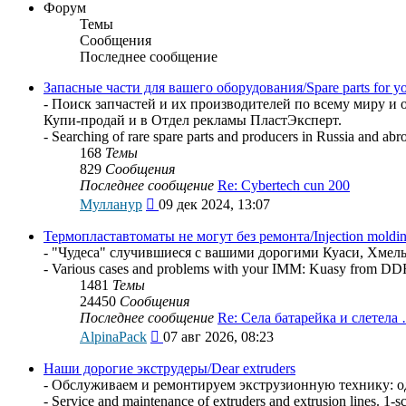
Форум
Темы
Сообщения
Последнее сообщение
Запасные части для вашего оборудования/Spare parts for y
- Поиск запчастей и их производителей по всему миру и о
Купи-продай и в Отдел рекламы ПластЭксперт.
- Searching of rare spare parts and producers in Russia and abr
168
Темы
829
Сообщения
Последнее сообщение
Re: Cybertech cun 200
Перейти
Мулланур
09 дек 2024, 13:07
к
последнему
Термопластавтоматы не могут без ремонта/Injection molding
сообщению
- "Чудеса" случившиеся с вашими дорогими Куаси, Хме
- Various cases and problems with your IMM: Kuasy from DDR
1481
Темы
24450
Сообщения
Последнее сообщение
Re: Села батарейка и слетела
Перейти
AlpinaPack
07 авг 2026, 08:23
к
последнему
Наши дорогие экструдеры/Dear extruders
сообщению
- Обслуживаем и ремонтируем экструзионную технику: од
- Service and maintenance of extruders and extrusion lines. 1-s