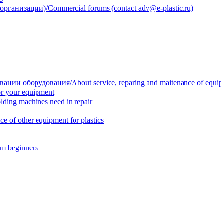
анизации)/Commercial forums (contact adv@e-plastic.ru)
нии оборудования/About service, reparing and maitenance of equi
r your equipment
ing machines need in repair
f other equipment for plastics
m beginners