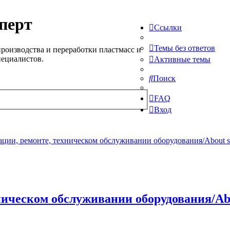
перт
Ссылки
Темы без ответов
роизводства и переработки пластмасс и
пециалистов.
Активные темы
Поиск
FAQ
Вход
ции, ремонте, техническом обслуживании оборудования/About serv
ическом обслуживании оборудования/About