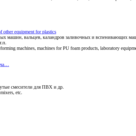
ther equipment for plastics
ных машин, вальцев, каландров заливочных и вспенивающих маш
.п.
rmoforming machines, machines for PU foam products, laboratory equipme
 ча…
рутые смесители для ПВХ и др.
 mixers, etc.