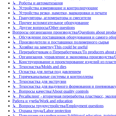
↳ Роботы и автоматизация
↳ Устройства измеряющие и контролирующие
↳ Устройства резки, намотки, маркировки и печати
↳ Грануляторы, агломераторы и смесители
↳ Прочее вспомогательное оборудование
↳ Другие вопросы/Other questions
Вопросы организации производства/Questions about product
↳ Обсуждение поставщиков оборудования и самого оборудо
↳ Производители и поставщики полимерного сырья
↳ Хозяйке на заметку/This could be useful
↳ Переработчикам о Переработчиках/To producers about p
↳ Организация, управление и экономика производства/Org
↳ Конструирование и проектирование изделий из пластиков
↳ Техоснастка/Molds and dies
↳ Оснастка для литья под давлением
↳ Горячеканальные системы и контроллеры
↳ Техоснастка для экструзии
↳ Техоснастка для выдувного формования и пневмовак
↳ Вопросы качества/About quality controls
↳ Ресайклинг - вторичная переработка пластмасс, экология и
Работа и учеба/Work and education
↳ Вопросы трудоустройства/Employment questions
↳ Охрана труда/Labor protection
↳ Повышаем квалификацию/Additional education, training