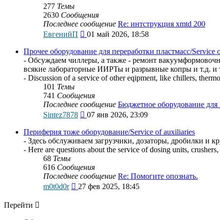
277
Темы
2630
Сообщения
Последнее сообщение
Re: интструкция xmtd 200
Перейти
ЕвгенийП
01 май 2026, 18:58
к
последнему
Прочее оборудование для переработки пластмасс/Service of o
сообщению
- Обсуждаем чиллеры, а также - ремонт вакуумформовоч
всякие лабораторные ИИРТы и разрывные копры и т.д. и т
- Discussion of a service of other eqipment, like chillers, the
101
Темы
741
Сообщения
Последнее сообщение
Бюджетное оборудование для
Перейти
Sintez7878
07 янв 2026, 23:09
к
последнему
Периферия тоже оборудование/Service of auxiliaries
сообщению
- Здесь обслуживаем загрузчики, дозаторы, дробилки и к
- Here are questions about the service of dosing units, crushers,
68
Темы
616
Сообщения
Последнее сообщение
Re: Помогите опознать.
Перейти
m0t0d0r
27 фев 2025, 18:45
к
последнему
Перейти
сообщению