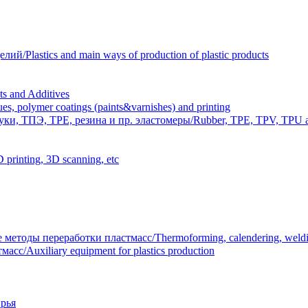
Plastics and main ways of production of plastic products
 and Additives
polymer coatings (paints&varnishes) and printing
и, ТПЭ, TPE, резина и пр. эластомеры/Rubber, TPE, TPV, TPU an
inting, 3D scanning, etc
тоды переработки пластмасс/Thermoforming, calendering, welding
/Auxiliary equipment for plastics production
рья