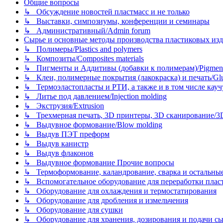
Общие вопросы
↳ Обсуждение новостей пластмасс и не только
↳ Выставки, симпозиумы, конференции и семинары
↳ Административный/Admin forum
Сырье и основные методы производства пластиковых изделий/
↳ Полимеры/Plastics and polymers
↳ Композиты/Сomposites materials
↳ Пигменты и Аддитивы (добавки к полимерам)/Pigments
↳ Клеи, полимерные покрытия (лакокраска) и печать/Glues, 
↳ Термоэластопласты и РТИ, а также и в том числе каучук
↳ Литье под давлением/Injection molding
↳ Экструзия/Extrusion
↳ Трехмерная печать, 3D принтеры, 3D сканирование/3D pr
↳ Выдувное формование/Blow molding
↳ Выдув ПЭТ преформ
↳ Выдув канистр
↳ Выдув флаконов
↳ Выдувное формование Прочие вопросы
↳ Термоформование, каландрование, сварка и остальные ме
↳ Вспомогательное оборудование для переработки пластмасс
↳ Оборудование для охлаждения и термостатирования
↳ Оборудование для дробления и измельчения
↳ Оборудование для сушки
↳ Оборудование для хранения, дозирования и подачи сы