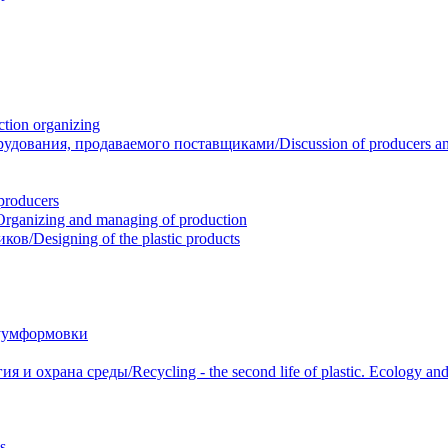
ion organizing
вания, продаваемого поставщиками/Discussion of producers and r
roducers
anizing and managing of production
/Designing of the plastic products
уумформовки
 охрана среды/Recycling - the second life of plastic. Ecology and 
s