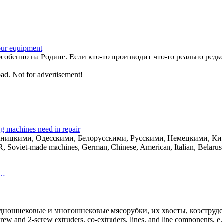
our equipment
собенно на Родине. Если кто-то производит что-то реально редко
oad. Not for advertisement!
 machines need in repair
льницкими, Одесскими, Белорусскими, Русскими, Немецкими, 
, Soviet-made machines, German, Chinese, American, Italian, Belaru
 …
ношнековые и многошнековые мясорубки, их хвосты, коэструдер
crew and 2-screw extruders, co-extruders, lines, and line components, e.