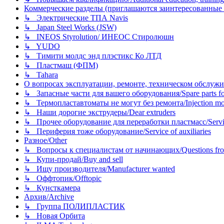
Коммерческие разделы (приглашаются заинтересованные орг
↳ Электрические ТПА Navis
↳ Japan Steel Works (JSW)
↳ INEOS Styrolution/ ИНЕОС Стиролюшн
↳ YUDO
↳ Тимити молдс энд плэстикс Ко ЛТД
↳ Пластмаш (ФПМ)
↳ Tahara
О вопросах эксплуатации, ремонте, техническом обслужива
↳ Запасные части для вашего оборудования/Spare parts fo
↳ Термопластавтоматы не могут без ремонта/Injection mold
↳ Наши дорогие экструдеры/Dear extruders
↳ Прочее оборудование для переработки пластмасс/Service o
↳ Периферия тоже оборудование/Service of auxiliaries
Разное/Other
↳ Вопросы к специалистам от начинающих/Questions fro
↳ Купи-продай/Buy and sell
↳ Ищу производителя/Manufacturer wanted
↳ Оффтопик/Offtopic
↳ Кунсткамера
Архив/Archive
↳ Группа ПОЛИПЛАСТИК
↳ Новая Орбита